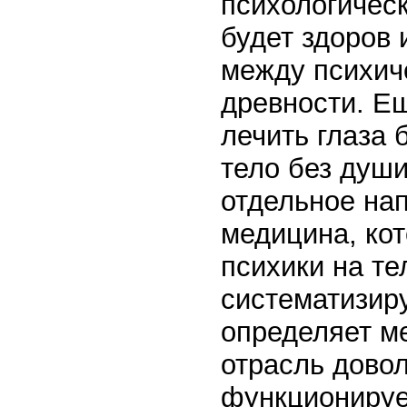
психологическ
будет здоров 
между психич
древности. Е
лечить глаза б
тело без душ
отдельное на
медицина, ко
психики на те
систематизир
определяет м
отрасль дово
функционируе