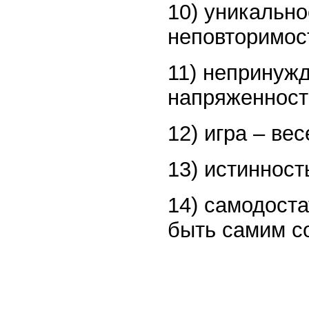
10) уникально
неповторимос
11) непринужд
напряженност
12) игра – ве
13) истинност
14) самодоста
быть самим с