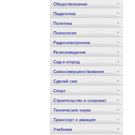
Обществознание
Педагогика
Политика
Психология
Радиоэлектроника
Религиоведение
Сад и огород
Самосовершенствование
Сделай сам
Спорт
Строительство и сопромат
Технические науки
Транспорт и авиация
Учебники