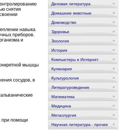
контролированию
Деловая литература
ью снятия
Домашние животные
освоении
Домоводство
реплении навыка
Здоровье
ичных приборов.
рганизма и
Зоология
История
Компьютеры и Интернет
 конкретной мышцы
Кулинария
Культурология
ения сосудов, в
Литературоведение
гальванические
Математика
Медицина
Металлургия
а при помощи
Научная литература - прочее