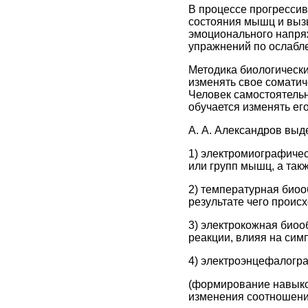
В процессе прогресси
состояния мышц и выз
эмоционального напряж
упражнений по ослабл
Методика биологически
изменять свое соматич
Человек самостоятельн
обучается изменять ег
А. А. Александров выд
1) электромиографичес
или групп мышц, а так
2) температурная биоо
результате чего проис
3) электрокожная биоо
реакции, влияя на сим
4) электроэнцефалогр
(формирование навыко
изменения соотношения