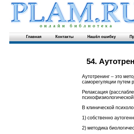
Главная
Контакты
Нашёл ошибку
Пр
54. Аутотре
Аутотренинг – это мет
саморегуляции путем 
Релаксация (расслабле
психофизиологической
В клинической психоло
1) собственно аутоген
2) методика биологичес