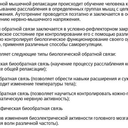
вной мышечной релаксации происходит обучение человека 
ыванию расслабления в определенных группах мышц с цел
ения. Аутотренинг проводится поэтапно и заключается в 
ению нервно-мышечного напряжения.
 обратной связи заключается в условно-рефлекторном зак
еское состояние при контролировании его с помощью разл
о контролирует биологическое функционирование своего о
о, применяя различные способы саморегуляции.
еляет следующие типы биологической обратной связи:
кая биообратная связь (научение процессу расслабления
же общей релаксации);
братная связь (позволяет обрести навыки расширения и суж
ходит изменение температуры тела);
братная связь (позволяет научиться контролировать кожно-
патическую нервную активность);
афическая биообратная связь
в изменения биоэлектрической активности головного мозг
 волн различной частоты).