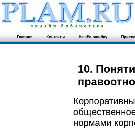
Главная
Контакты
Нашёл ошибку
Присла
10. Понят
правоотн
Корпоративны
общественное
нормами корп