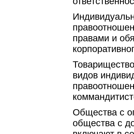
ответственнос
Индивидуальн
правоотношен
правами и об
корпоративно
Товарищество
видов индиви
правоотношен
коммандитист
Общества с о
общества с д
включают в се