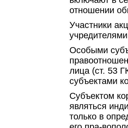
отношении об
Участники ак
учредителями
Особыми субъ
правоотношен
лица (ст. 53 
субъектами к
Субъектом ко
являться инд
только в опре
его пра-вопо