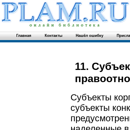
Главная
Контакты
Нашёл ошибку
Присла
11. Субъе
правоотн
Субъекты кор
субъекты кон
предусмотрен
наделенные в