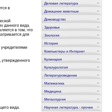
Деловая литература
тся в
Домашние животные
Домоводство
еской
х данного вида.
Здоровье
яется в том, что
матривается для
Зоология
История
о учредителями
Компьютеры и Интернет
Кулинария
, утвержденного
Культурология
Литературоведение
Математика
Медицина
Металлургия
щего вида.
Научная литература - прочее