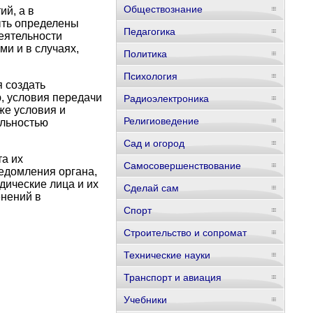
Обществознание
й, а в
ыть определены
Педагогика
еятельности
и и в случаях,
Политика
Психология
я создать
, условия передачи
Радиоэлектроника
же условия и
Религиоведение
ельностью
Сад и огород
а их
Самосовершенствование
ведомления органа,
дические лица и их
Сделай сам
енений в
Спорт
Строительство и сопромат
Технические науки
Транспорт и авиация
Учебники