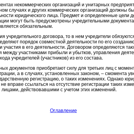
ентах некоммерческих организаций и унитарных предприяти
ном случаях и других коммерческих организаций должны б
ьности юридического лица. Предмет и определенные цели д
ции могут быть предусмотрены учредительными документам
 является обязательным.
ия учредительного договора, то в нем учредители обязуютс
еделяют порядок совместной деятельности по его созданию
и участия в его деятельности. Договором определяются так
я между участниками прибыли и убытков, управления деят
ода учредителей (участников) из его состава.
ых документов приобретают силу для третьих лиц с момент
трации, а в случаях, установленных законом, – смомента у
арственную регистрацию, о таких изменениях. Однако юри
 не вправе ссылаться на отсутствие регистрации таких изм
 лицами, действовавшими с учетом этих изменений.
Оглавление