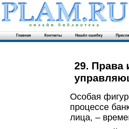
Главная
Контакты
Нашёл ошибку
Присла
29. Права
управляю
Особая фигур
процессе бан
лица, – врем