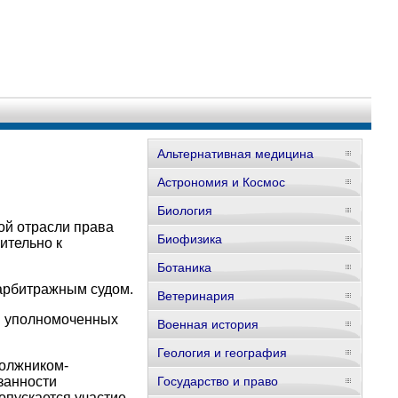
Альтернативная медицина
Астрономия и Космос
Биология
ой отрасли права
Биофизика
ительно к
Ботаника
арбитражным судом.
Ветеринария
и уполномоченных
Военная история
Геология и география
должником-
занности
Государство и право
пускается участие