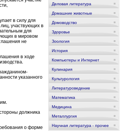
Деловая литература
сти,
Домашние животные
пает в силу для
Домоводство
 лиц, участвующих в
зательным для
Здоровье
вующих в мировом
оглашения не
Зоология
История
глашения в ходе
Компьютеры и Интернет
изводства.
Кулинария
гражданином-
анности указанного
Культурология
Литературоведение
Математика
им.
Медицина
 стороны должника
Металлургия
Научная литература - прочее
требования о форме