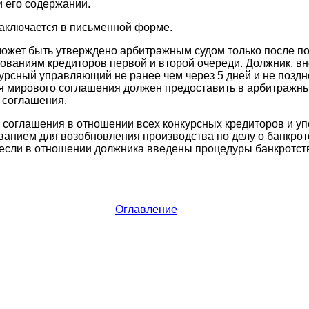
 его содержании.
аключается в письменной форме.
ожет быть утверждено арбитражным судом только после п
ованиям кредиторов первой и второй очереди. Должник, в
рсный управляющий не ранее чем через 5 дней и не поздн
я мирового соглашения должен предоставить в арбитражны
 соглашения.
 соглашения в отношении всех конкурсных кредиторов и у
ванием для возобновления производства по делу о банкротс
если в отношении должника введены процедуры банкротств
Оглавление