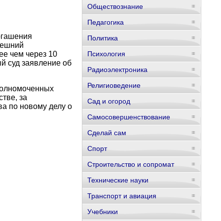
Обществознание
Педагогика
огашения
Политика
нешний
ее чем через 10
Психология
й суд заявление об
Радиоэлектроника
Религиоведение
полномоченных
тве, за
Сад и огород
а по новому делу о
Самосовершенствование
Сделай сам
Спорт
Строительство и сопромат
Технические науки
Транспорт и авиация
Учебники