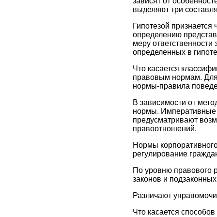
зависят от особенност
выделяют три составля
Гипотезой признается 
определению представл
меру ответственности 
определенных в гипоте
Что касается классифи
правовым нормам. Для
нормы-правила поведе
В зависимости от мет
нормы. Императивные 
предусматривают возм
правоотношений.
Нормы корпоративного 
регулирование граждан
По уровню правового р
законов и подзаконных
Различают управомочи
Что касается способов