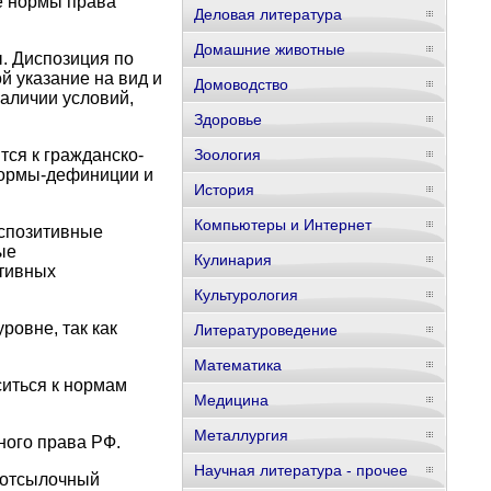
е нормы права
Деловая литература
Домашние животные
. Диспозиция по
й указание на вид и
Домоводство
аличии условий,
Здоровье
тся к гражданско-
Зоология
нормы-дефиниции и
История
Компьютеры и Интернет
испозитивные
ые
Кулинария
тивных
Культурология
овне, так как
Литературоведение
Математика
иться к нормам
Медицина
Металлургия
ого права РФ.
Научная литература - прочее
и отсылочный