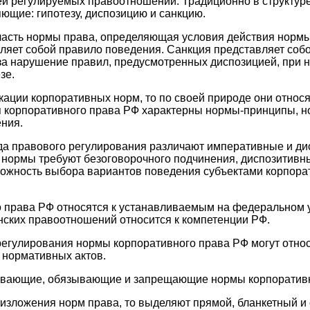
ей регулируемых правоотношений. Традиционно в структур
ющие: гипотезу, диспозицию и санкцию.
часть нормы права, определяющая условия действия нормы
яет собой правило поведения. Санкция представляет собо
за нарушение правил, предусмотренных диспозицией, при н
зе.
кации корпоративных норм, то по своей природе они относя
 корпоративного права РФ характерны нормы-принципы, 
ния.
ода правового регулирования различают императивные и д
нормы требуют безоговорочного подчинения, диспозитивн
ожность выбора вариантов поведения субъектами корпора
права РФ относятся к устанавливаемым на федеральном ур
ских правоотношений относится к компетенции РФ.
егулирования нормы корпоративного права РФ могут относ
 нормативных актов.
вающие, обязывающие и запрещающие нормы корпоративн
 изложения норм права, то выделяют прямой, бланкетный 