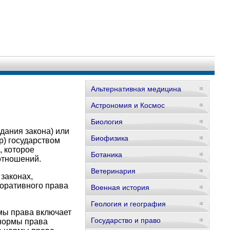
Альтернативная медицина
Астрономия и Космос
Биология
дания закона) или
Биофизика
р) государством
 которое
Ботаника
отношений.
Ветеринария
законах,
оративного права
Военная история
Геология и география
мы права включает
Государство и право
 нормы права