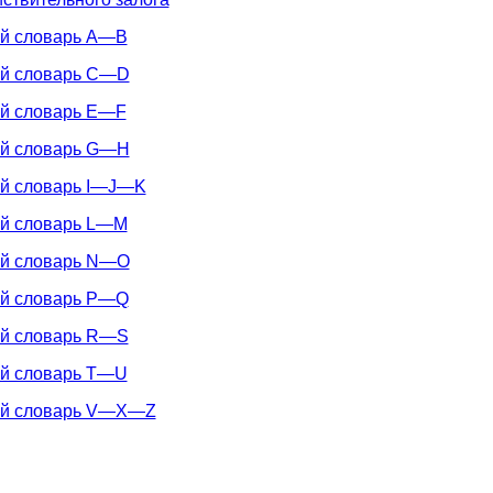
ий словарь А—В
ий словарь C—D
ий словарь E—F
ий словарь G—H
ий словарь I—J—K
ий словарь L—M
ий словарь N—O
ий словарь P—Q
ий словарь R—S
ий словарь T—U
кий словарь V—X—Z