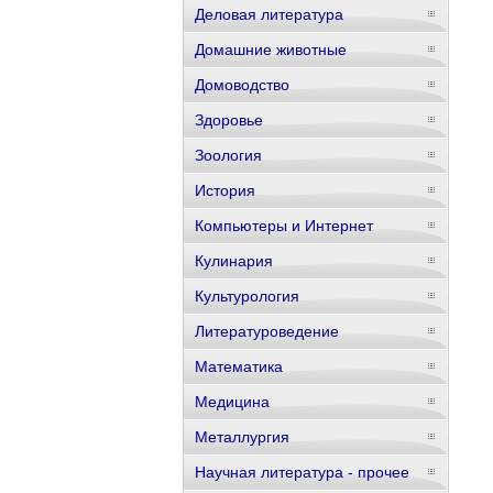
Деловая литература
Домашние животные
Домоводство
Здоровье
Зоология
История
Компьютеры и Интернет
Кулинария
Культурология
Литературоведение
Математика
Медицина
Металлургия
Научная литература - прочее