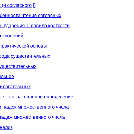
(и согласного j)
обенности чтения согласных
я. Ударения. Правило краткости
 склонений
практической основы
рода существительных
 существительных
ельное
рилагательных
ое – согласованное определение
й падеж множественного числа
падеж множественного числа
нализ