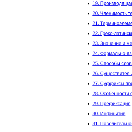
19. Производяща
20. Членимость т
21. Терминоэлем
22. Греко-латинс
23. Значение и м
24. Формально-яз
25. Способы сло
26. Существител
27. Суффиксы пр
28. Особенности
29. Префиксация
30. Инфинитив
31. Повелительно