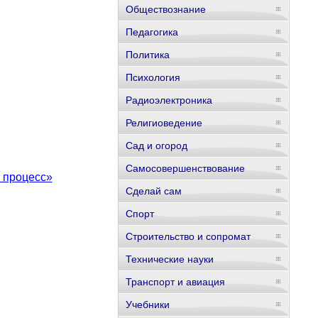
Обществознание
Педагогика
Политика
Психология
Радиоэлектроника
Религиоведение
Сад и огород
Самосовершенствование
 процесс»
Сделай сам
Спорт
Строительство и сопромат
Технические науки
Транспорт и авиация
Учебники