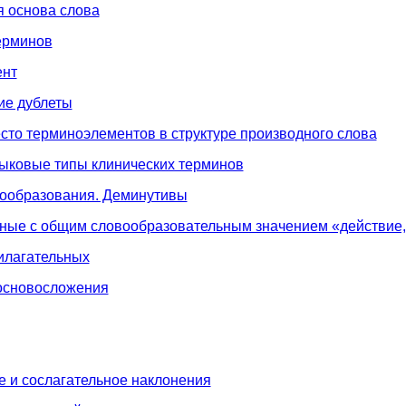
я основа слова
ерминов
ент
кие дублеты
есто терминоэлементов в структуре производного слова
ыковые типы клинических терминов
вообразования. Деминутивы
ьные с общим словообразовательным значением «действие,
илагательных
 основосложения
е и сослагательное наклонения