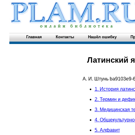
Главная
Контакты
Нашёл ошибку
Пр
Латинский 
А. И. Штунь
ba9103e9-6
1. История латин
2. Термин и дефи
3. Медицинская т
4. Общекультурно
5. Алфавит