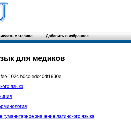
ислать материал
Добавить в избранное
язык для медиков
fee-102c-b0cc-edc40df1930e
;
ского языка
ниция
ерминология
е гуманитарное значение латинского языка