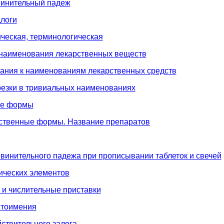
Винительный падеж
длоги
ическая, терминологическая
 наименования лекарственных веществ
ания к наименованиям лекарственных средств
резки в тривиальных наименованиях
ые формы
рственные формы. Название препаратов
 винительного падежа при прописывании таблеток и свечей
ических элементов
 и числительные приставки
стоимения
йствительного залога