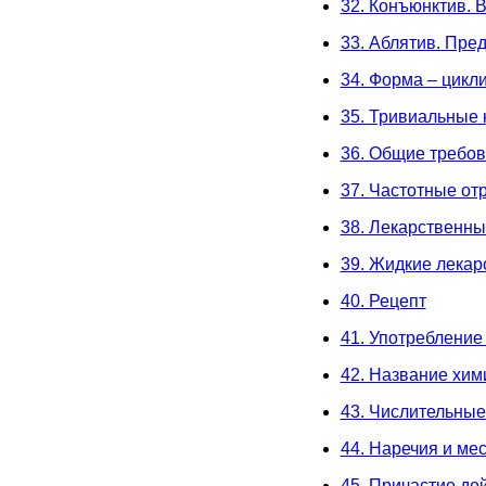
32. Конъюнктив. 
33. Аблятив. Пре
34. Форма – цикл
35. Тривиальные
36. Общие требов
37. Частотные от
38. Лекарственн
39. Жидкие лека
40. Рецепт
41. Употребление
42. Название хим
43. Числительные
44. Наречия и ме
45. Причастие де