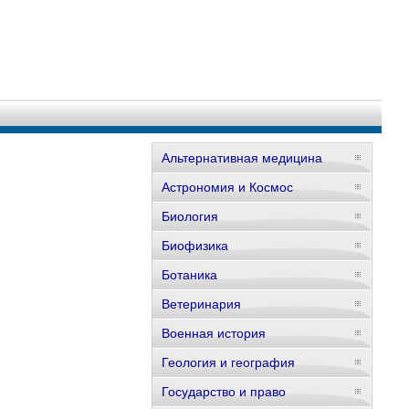
Альтернативная медицина
Астрономия и Космос
Биология
Биофизика
Ботаника
Ветеринария
Военная история
Геология и география
Государство и право