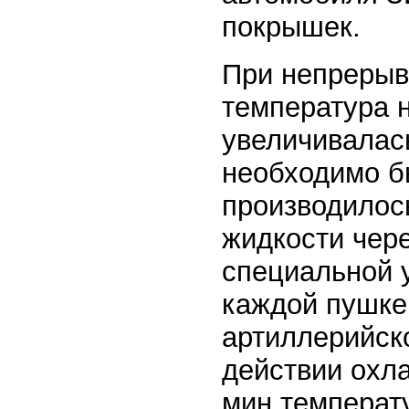
покрышек.
При непрерыв
температура 
увеличивалась
необходимо б
производилос
жидкости чер
специальной 
каждой пушке 
артиллерийско
действии охл
мин температ