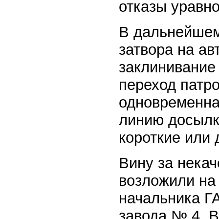
отказы уравн
В дальнейшем
затвора на ав
заклинивание 
переход патр
одновременная
линию досылк
короткие или 
Вину за некач
возложили на
начальника Г
завода № 4. 