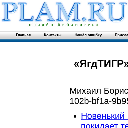
Главная
Контакты
Нашёл ошибку
Присла
«ЯгдТИГР»
Михаил Борис
102b-bf1a-9b9
Новенький 
покидает те