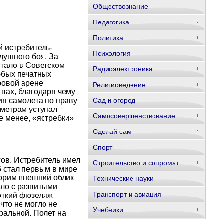
Обществознание
Педагогика
Политика
й истребитель-
Психология
душного боя. За
тало в Советском
Радиоэлектроника
юбых печатных
ровой арене.
Религиоведение
твах, благодаря чему
ия самолета по праву
Сад и огород
аметрам уступал
Самосовершенствование
е менее, «ястребки»
Сделай сам
Спорт
гов. Истребитель имел
Строительство и сопромат
6 стал первым в мире
орим внешний облик
Технические науки
ыло с развитыми
Транспорт и авиация
откий фюзеляж
что не могло не
Учебники
тральной. Полет на