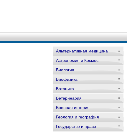
Альтернативная медицина
Астрономия и Космос
Биология
Биофизика
Ботаника
Ветеринария
Военная история
Геология и география
Государство и право