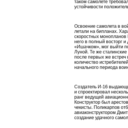
таком самолете требовал
устойчивости положител
Освоение самолета в вой
летали на бипланах. Хар
скоростных монопланов 
него в полный восторг 
«Ишачком», мог выйти п
Луной. Те же сталинские 
после первых же встреч в
количество истребителей
начального периода вои
Создатель И-16 выдающи
и спроектировал несколь
ранг ведущей авиацион
Конструктор был арестов
чекисты. Поликарпов от
авиаконструктором Дмит
создание удачного само