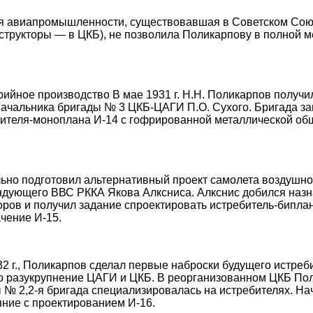
 авиапромышленности, существовавшая в Советском Союзе
структоры — в ЦКБ), не позволила Поликарпову в полной м
ерийное производство В мае 1931 г. Н.Н. Поликарпов получ
начальника бригады № 3 ЦКБ-ЦАГИ П.О. Сухого. Бригада з
ителя-моноплана И-14 с гофрированной металлической об
ьно подготовил альтернативный проект самолета воздушног
ндующего ВВС РККА Якова Алксниса. Алкснис добился наз
оров и получил задание спроектировать истребитель-биплан
чение И-15.
32 г., Поликарпов сделал первые наброски будущего истреб
ло разукрупнение ЦАГИ и ЦКБ. В реорганизованном ЦКБ По
 № 2,2-я бригада специализировалась на истребителях. На
яние с проектированием И-16.