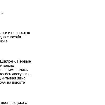
ть
асси и полностью
 два способа
ки в
«Циклон». Первые
чительно
ко применялись
елись дискуссии,
 учитывая явно
км/ч на высоте
 военные уже с