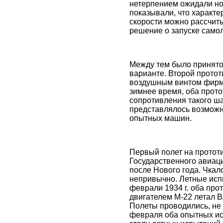
нетерпением ожидали но
показывали, что характе
скорости можно рассчиты
решение о запуске самол
Между тем было принято
варианте. Второй прото
воздушным винтом фирмы
зимнее время, оба прот
сопротивления такого ша
представлялось возможн
опытных машин.
Первый полет на прототи
Государственного авиаци
после Нового года. Чкал
непривычно. Летные испы
феврали 1934 г. оба про
двигателем М-22 летал 
Полеты проводились, не 
февраля оба опытных ис