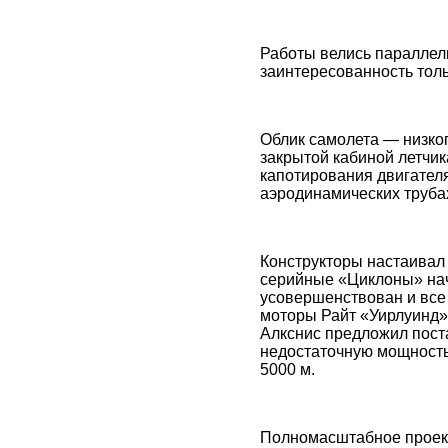
Работы велись параллел
заинтересованность тольк
Облик самолета — низко
закрытой кабиной летчик
капотирования двигател
аэродинамических труба
Конструкторы настаивал
серийные «Циклоны» нача
усовершенствован и все
моторы Райт «Уирлуинд»,
Алкснис предложил пост
недостаточную мощность 
5000 м.
Полномасштабное проект