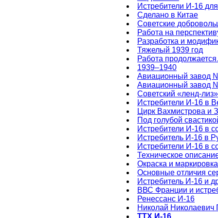
Истребители И-16 для
Сделано в Китае
Советские доброволь
Работа на перспектив
Разработка и модифи
Тяжелый 1939 год
Работа продолжаетс
1939–1940
Авиационный завод 
Авиационный завод 
Советский «ленд-лиз»
Истребители И-16 в В
Цирк Вахмистрова и 
Под голубой свастико
Истребители И-16 в со
Истребитель И-16 в 
Истребители И-16 в 
Техническое описани
Окраска и маркировка
Основные отличия се
Истребитель И-16 и д
ВВС Франции и истре
Ренессанс И-16
Николай Николаевич 
ТТХ И-16