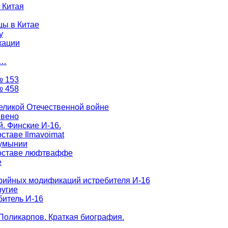
 Китая
цы в Китае
у
кации
я…
№ 153
№ 458
еликой Отечественной войне
Звено
й. Финские И-16.
ставе Ilmavoimat
Румынии
составе люфтваффе
е
рийных модификаций истребителя И-16
ругие
битель И-16
Поликарпов. Краткая биография.