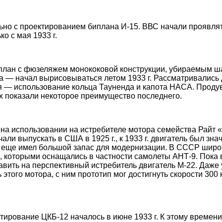
ьно с проектированием биплана И-15. ВВС начали проявля
о с мая 1933 г.
план с фюзеляжем монококовой конструкции, убираемым ш
а — начал вырисовываться летом 1933 г. Рассматривались
я — использование кольца Тауненда и капота НАСА. Продув
х показали некоторое преимущество последнего.
 на использовании на истребителе мотора семейства Райт 
ли выпускать в США в 1925 г., к 1933 г. двигатель был зна
 еще имел большой запас для модернизации. В СССР широ
 которыми оснащались в частности самолеты АНТ-9. Пока в
авить на перспективный истребитель двигатель М-22. Даже
этого мотора, с ним прототип мог достигнуть скорости 300 
ирование ЦКБ-12 началось в июне 1933 г. К этому времени