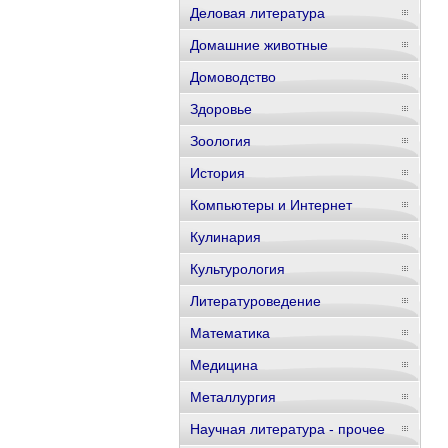
Деловая литература
Домашние животные
Домоводство
Здоровье
Зоология
История
Компьютеры и Интернет
Кулинария
Культурология
Литературоведение
Математика
Медицина
Металлургия
Научная литература - прочее