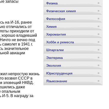
лые запасы
Физика
Физическая химия
Философия
сь на И-16, ранее
ьно отличались от
Химия
лоты приходили от
Хиромантия
к, хорошо владевший
Ничто не вечно под
Хобби и ремесла
 самолет в 1941 г.
ось значительное
Шпаргалки
льной авиации
Эзотерика
Экология
Юриспруденция
ожил непростую жизнь
кто возвел СССР в
Языкознание
ем зловещий НКВД.
решились даже
же опальным
И-5. В награду за