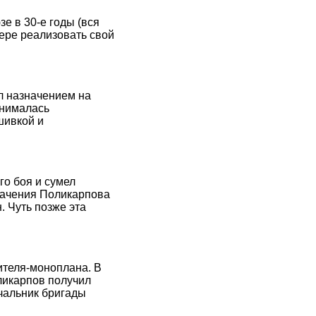
 в 30-е годы (вся
ере реализовать свой
ил назначением на
анималась
шивкой и
о боя и сумел
начения Поликарпова
. Чуть позже эта
ителя-моноплана. В
ликарпов получил
чальник бригады