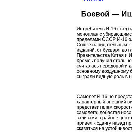
Боевой — Иш
Истребитель И-16 стал н
моноплан с убирающимся
пределами СССР И-16 ол
Союзе нарицательным: с
изданий, от букваря до 
Правительства Китая и И
Кремль получил столь н
считалась передовой и д
основному воздушному б
сыграли видную роль в 
Самолет И-16 не предста
характерный внешний ви
представителем скорост
самолета: лобастая носо
зализами в районе цент
привел к сдвигу назад п
сказаться на устойчивос