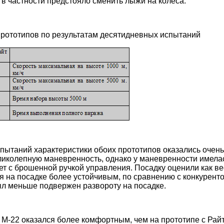
 в частности предстояло сменить лыжи на колеса.
прототипов по результатам десятидневных испытаний
пытаний характеристики обоих прототипов оказались очень
иколепную маневренность, однако у маневренности имелас
ет с брошенной ручкой управления. Посадку оценили как в
я на посадке более устойчивым, по сравнению с конкурен
был меньше подвержен развороту на посадке.
 М-22 оказался более комфортным, чем на прототипе с Рай