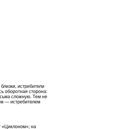
 близки, истребители
ь оборотная сторона:
есьма сложную. Тем не
том — истребителем
т «Циклоном»; на