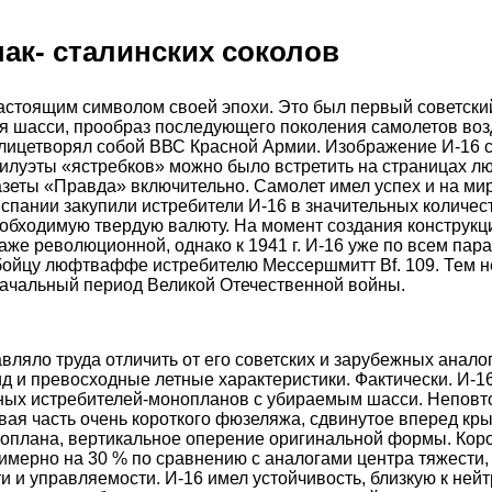
ак- сталинских соколов
астоящим символом своей эпохи. Это был первый советски
 шасси, прообраз последующего поколения самолетов воз
ицетворял собой ВВС Красной Армии. Изображение И-16 с
илуэты «ястребков» можно было встретить на страницах л
газеты «Правда» включительно. Самолет имел успех и на ми
спании закупили истребители И-16 в значительных количес
еобходимую твердую валюту. На момент создания конструкц
аже революционной, однако к 1941 г. И-16 уже по всем пар
ойцу люфтваффе истребителю Мессершмитт Bf. 109. Тем н
начальный период Великой Отечественной войны.
вляло труда отличить от его советских и зарубежных анало
д и превосходные летные характеристики. Фактически. И-1
ных истребителей-монопланов с убираемым шасси. Неповт
вая часть очень короткого фюзеляжа, сдвинутое вперед кр
роплана, вертикальное оперение оригинальной формы. Кор
римерно на 30 % по сравнению с аналогами центра тяжести, 
ти и управляемости. И-16 имел устойчивость, близкую к ней