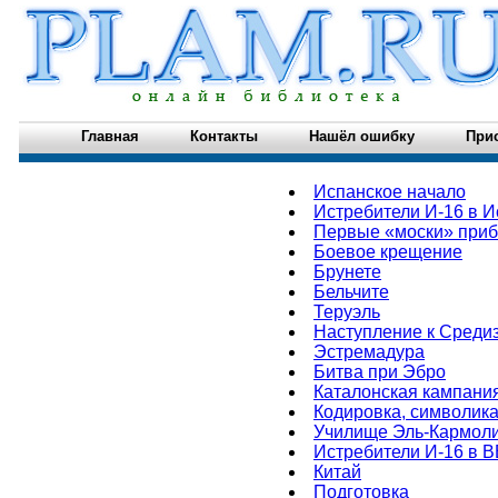
Главная
Контакты
Нашёл ошибку
При
Испанское начало
Истребители И-16 в 
Первые «моски» при
Боевое крещение
Брунете
Бельчите
Теруэль
Наступление к Среди
Эстремадура
Битва при Эбро
Каталонская кампания
Кодировка, символик
Училище Эль-Кармол
Истребители И-16 в ВВ
Китай
Подготовка