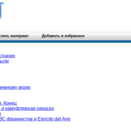
слать материал
Добавить в избранное
Испании
были
земному морю
. Конец
а и камуфляжная окраска
и
С франкистов и Ejercito del Aire