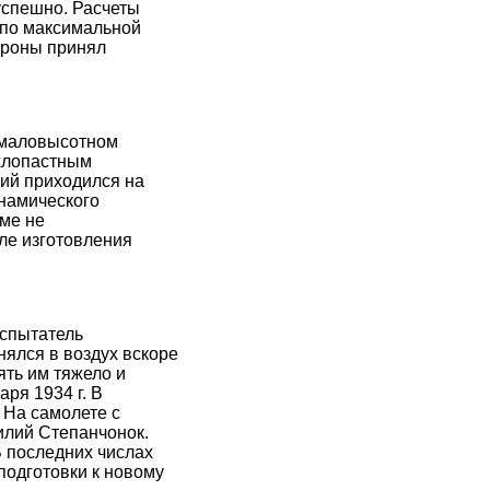
успешно. Расчеты
а по максимальной
бороны принял
 маловысотном
ехлопастным
ий приходился на
намического
еме не
ле изготовления
испытатель
ялся в воздух вскоре
ять им тяжело и
ря 1934 г. В
 На самолете с
илий Степанчонок.
В последних числах
подготовки к новому