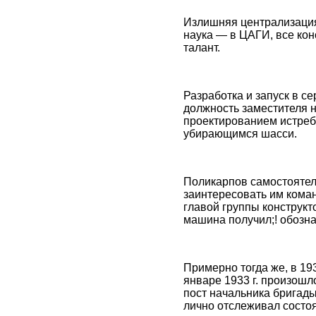
Излишняя централизация
наука — в ЦАГИ, все кон
талант.
Разработка и запуск в с
должность заместителя 
проектированием истреб
убирающимся шасси.
Поликарпов самостоятел
заинтересовать им кома
главой группы конструкт
машина получил;! обозна
Примерно тогда же, в 19
январе 1933 г. произош
пост начальника бригады
лично отслеживал состо