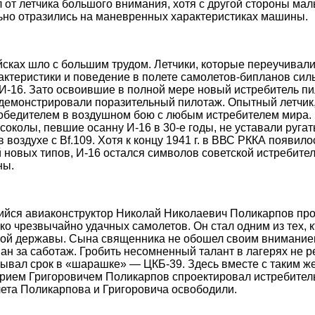
 от летчика большого внимания, хотя с другой стороны ма
ьно отразились на маневренных характеристиках машины.
сках шло с большим трудом. Летчики, которые переучивали
актеристики и поведение в полете самолетов-бипланов сил
И-16. Зато освоившие в полной мере новый истребитель пи
и демонстрировали поразительный пилотаж. Опытный летчи
обедителем в воздушном бою с любым истребителем мира. 
соколы, певшие осанну И-16 в 30-е годы, не уставали ругать
 воздухе с Bf.109. Хотя к концу 1941 г. в ВВС РККА появил
 новых типов, И-16 остался символов советской истребите
ны.
йся авиаконструктор Николай Николаевич Поликарпов пр
ко чрезвычайно удачных самолетов. Он стал одним из тех, 
ной державы. Сына священника не обошел своим внимани
ан за саботаж. Гробить несомненный талант в лагерях не 
бывал срок в «шарашке» — ЦКБ-39. Здесь вместе с таким 
рием Григоровичем Поликарпов спроектировал истребитель 
лета Поликарпова и Григоровича освободили.