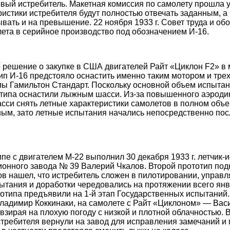
вый истребитель. Макетная комиссия по самолету прошла 
ристики истребителя будут полностью отвечать заданным, 
вать и на превышение. 22 ноября 1933 г. Совет труда и о
ета в серийное производство под обозначением И-16.
 решение о закупке в США двигателей Райт «Циклон F2» в
тип И-16 предстояло оснастить именно таким мотором и тр
 Гамильтон Стандарт. Поскольку основной объем испытан
отипа оснастили лыжным шасси. Из-за повышенного аэроди
сси снять летные характеристики самолетов в полном объ
ым, зато летные испытания начались непосредственно пос
пе с двигателем М-22 выполнил 30 декабря 1933 г. летчик-
онного завода № 39 Валерий Чкалов. Второй прототип подн
ов нашел, что истребитель сложен в пилотировании, управл
тания и доработки чередовались на протяжении всего янва
тотипа предъявили на 1-й этап Государственных испытаний.
Владимир Коккинаки, на самолете с Райт «Циклоном» — Вас
взирая на плохую погоду с низкой и плотной облачностью. 
требителя вернули на завод для исправления замечаний и 