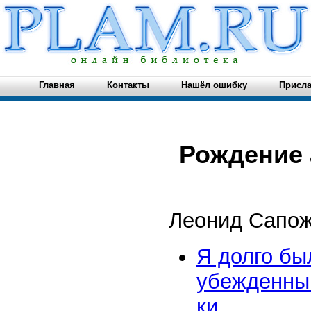
Главная
Контакты
Нашёл ошибку
Присла
Рождение
Леонид Сапож
Я долго бы
убежденным
ки...