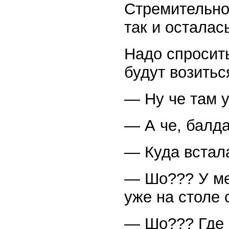
Стремительно 
так и осталас
Надо спросить
будут возитьс
— Ну че там у
— А че, балда
— Куда встала
— Шо??? У мен
уже на столе 
— Шо??? Где 