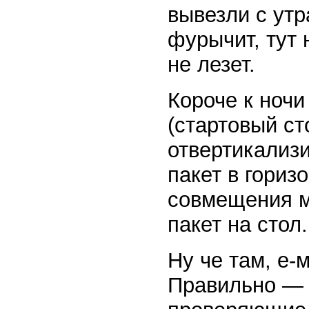
вывезли с утр
фурычит, тут н
не лезет.
Короче к ночи
(стартовый ст
отвертикализ
пакет в гориз
совмещения ме
пакет на стол.
Ну че там, е
Правильно — е