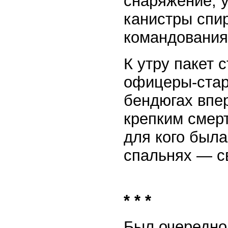
снаряжение, у
канистры спир
командования
К утру пакет 
офицеры-стар
бендюгах впе
крепким смерт
для кого был
спальнях — с
* * *
Был очередной