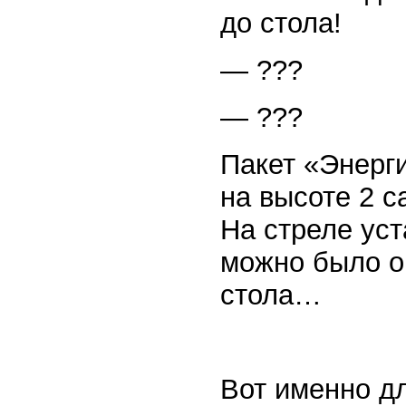
до стола!
— ???
— ???
Пакет «Энерг
на высоте 2 
На стреле ус
можно было оп
стола…
Вот именно дл