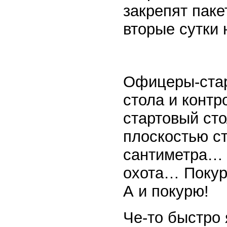
закрепят паке
вторые сутки 
Офицеры-стар
стола и контр
стартовый ст
плоскостью с
сантиметра… 
охота… Покури
А и покурю!
Че-то быстро 