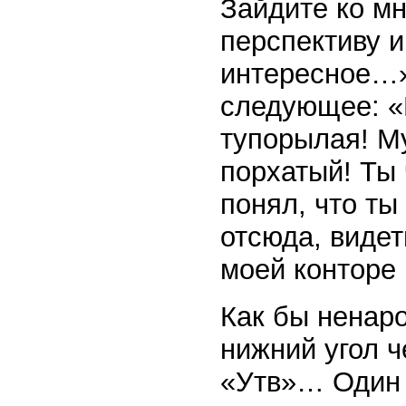
Зайдите ко м
перспективу и
интересное…»
следующее: «
тупорылая! М
порхатый! Ты
понял, что ты
отсюда, видет
моей конторе 
Как бы ненар
нижний угол ч
«Утв»… Один и