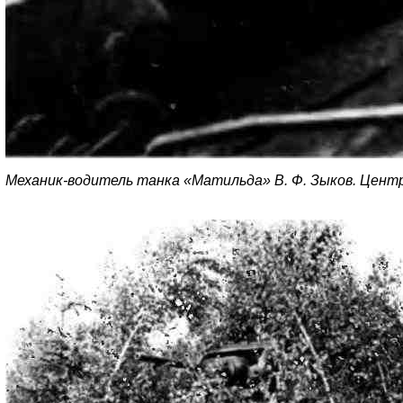
Механик-водитель танка «Матильда» В. Ф. Зыков. Центр