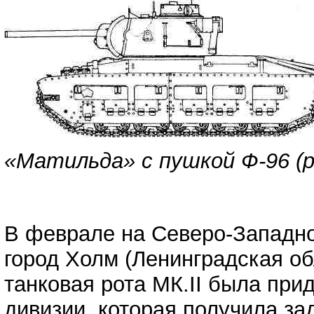
«Матильда» с пушкой Ф-96 (р
В феврале на Северо-Западно
город Холм (Ленинградская об
танковая рота МК.II была при
дивизии, которая получила за