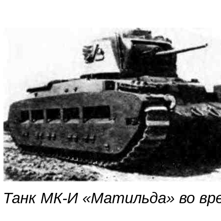
Танк МК-И «Матильда» во вр