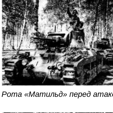
Рота «Матильд» перед атако