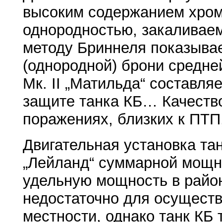
высоким содержанием хром
однородностью, закаливаем
методу Бриннеля показывает
(однородной) брони средне
Мк. II „Матильда“ составл
защите танка КБ… Качество
поражениях, близких к ПТ
Двигательная установка тан
„Лейланд“ суммарной мощно
удельную мощность в районе
недостаточно для осущест
местности, однако танк КБ 