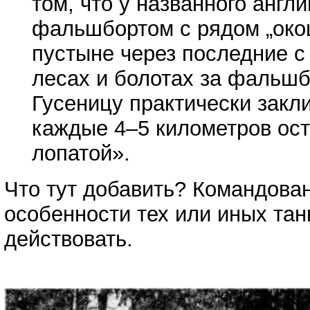
том, что у названного англ
фальшбортом с рядом „окош
пустыне через последние с
лесах и болотах за фальшб
Гусеницу практически закл
каждые 4–5 километров ост
лопатой».
Что тут добавить? Командова
особенности тех или иных тан
действовать.