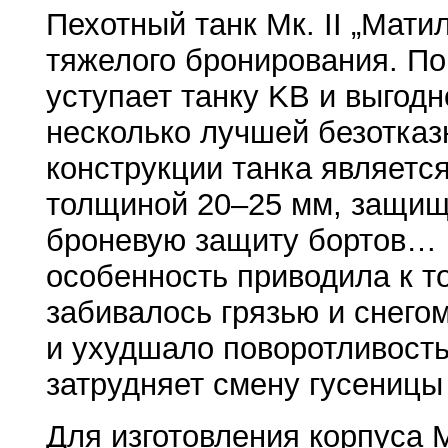
Пехотный танк Мк. II „Мати
тяжелого бронирования. По
уступает танку KB и выгод
несколько лучшей безотка
конструкции танка являетс
толщиной 20–25 мм, защищ
броневую защиту бортов… 
особенность приводила к т
забивалось грязью и снего
и ухудшало поворотливост
затрудняет смену гусениц
Для изготовления корпуса М