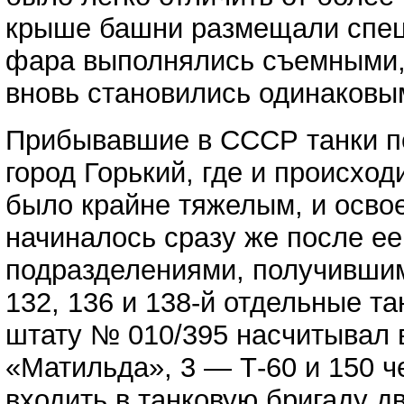
крыше башни размещали специ
фара выполнялись съемными,
вновь становились одинаковы
Прибывавшие в СССР танки по
город Горький, где и происхо
было крайне тяжелым, и осво
начиналось сразу же после ее
подразделениями, получившим
132, 136 и 138-й отдельные т
штату № 010/395 насчитывал 
«Матильда», 3 — Т-60 и 150 ч
входить в танковую бригаду д