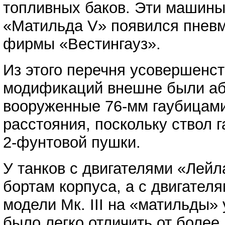
топливных баков. Эти машины
«Матильда V» появился пневм
фирмы «Вестингауз».
Из этого перечня усовершенс
модификаций внешне были абс
вооруженные 76-мм гаубицами
расстояния, поскольку ствол г
2-фунтовой пушки.
У танков с двигателями «Лей
бортам корпуса, а с двигател
модели Мк. III на «матильды»
было легко отличить от более 