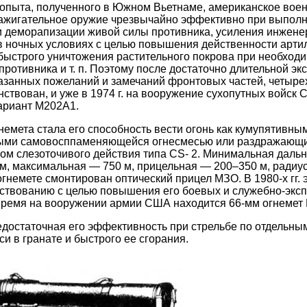
 опыта, полученного в Южном Вьетнаме, американское вое
зажигательное оружие чрезвычайно эффективно при выполн
и деморапизации живой силы противника, усиления инжене
в ночных условиях с целью повышения действенности арти
 быстрого уничтожения растительного покрова при необход
противника и т. п. Поэтому после достаточно длительной эк
казанных пожеланий и замечаний фронтовых частей, четыре
ствован, и уже в 1974 г. на вооружение сухопутных войск 
ариант М202А1.
емета стала его способность вести огонь как кумупятивным
ными самовосппаменяющейся огнесмесью или раздражающ
м слезоточивого действия типа CS- 2. Минимальная дальн
м, максимальная — 750 м, прицельная — 200–350 м, радиу
огнемете смонтирован оптический прицел МЗО. В 1980-х гг. 
ствованию с целью повышения его боевых и служебно-экс
 время на вооружении армии США находится 66-мм огнемет
едостаточная его эффективность при стрельбе по отдельны
и в гранате и быстрого ее сгорания.