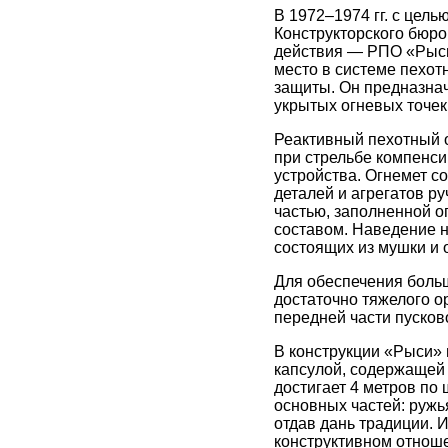
В 1972–1974 гг. с цел
Конструкторского бюро
действия — РПО «Рысь»
место в системе пехот
защиты. Он предназнач
укрытых огневых точек
Реактивный пехотный о
при стрельбе компенси
устройства. Огнемет со
деталей и агрегатов ру
частью, заполненной о
составом. Наведение 
состоящих из мушки и 
Для обеспечения больш
достаточно тяжелого о
передней части пусков
В конструкции «Рыси» 
капсулой, содержащей 
достигает 4 метров по
основных частей: ружь
отдав дань традиции. 
конструктивном отноше