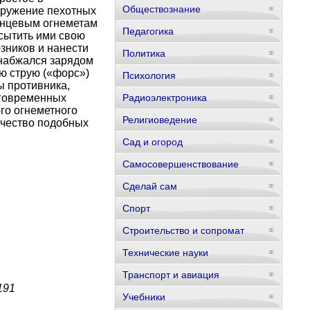
Обществознание
оружение пехотных
анцевым огнеметам
Педагогика
сытить ими свою
зников и нанести
Политика
снабжался зарядом
ую струю («форс»)
Психология
ы противника,
лговременных
Радиоэлектроника
го огнеметного
Религиоведение
ичество подобных
Сад и огород
Самосовершенствование
Сделай сам
Спорт
Строительство и сопромат
Технические науки
Транспорт и авиация
191
Учебники