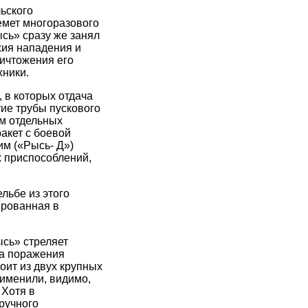
ьского
емет многоразового
сь» сразу же занял
жия нападения и
ничтожения его
хники.
 в которых отдача
ие трубы пускового
ем отдельных
ракет с боевой
м («Рысь- Д»)
 приспособлений,
льбе из этого
ированная в
сь» стреляет
на поражения
оит из двух крупных
рименили, видимо,
 Хотя в
ручного