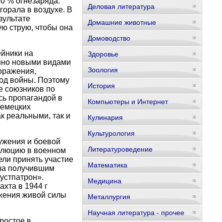
30 % огнезаряда.
Деловая литература
орала в воздухе. В
зультате
Домашние животные
ю струю, чтобы она
Домоводство
ейники на
Здоровье
нно новыми видами
Зоология
оражения,
ход войны. Поэтому
История
е союзников по
сь пропагандой в
Компьютеры и Интернет
немецких
к реальными, так и
Кулинария
Культурология
ужения и боевой
Литературоведение
волюцию в военном
ели принять участие
Математика
 за получившим
устпатрон».
Медицина
хта в 1944 г
ожения живой силы
Металлургия
Научная литература - прочее
ростое в