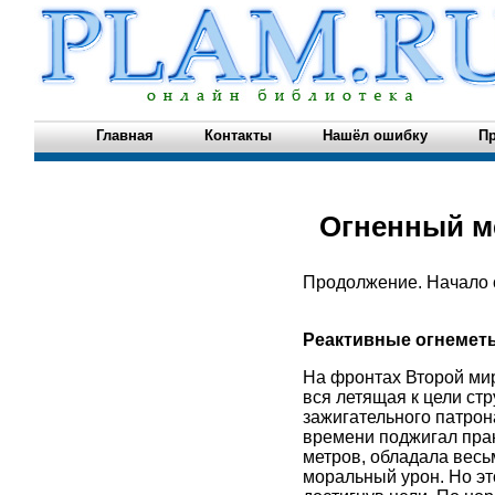
Главная
Контакты
Нашёл ошибку
Пр
Огненный ме
Продолжение. Начало с
Реактивные огнемет
На фронтах Второй ми
вся летящая к цели ст
зажигательного патрон
времени поджигал прак
метров, обладала вес
моральный урон. Но это