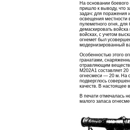
На основании боевого
пришло к выводу, что 
задач: для поражения 
освещения местности 
пулеметного огня, для
демаскировать войска 
войсках, с учетом выс
огнемет был усовершен
модернизированный в
Особенностью этого огн
гранатами, снаряжен
отравляющим вещество
М202А1 составляет 20 
огнесмеси — 20 м. На 
подверглось совершен
качеств. В настоящее
В печати отмечалась н
малого запаса огнесмес