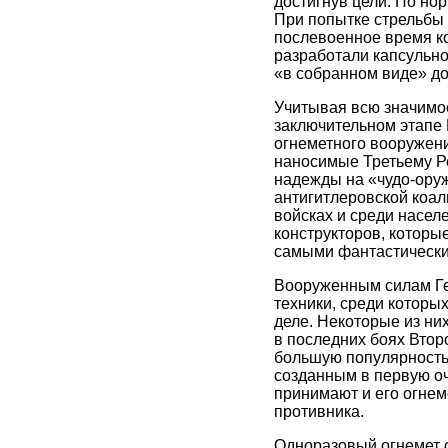
достигнув цели. По нор
При попытке стрельбы 
послевоенное время к
разработали капсульно
«в собранном виде» до
Учитывая всю значимос
заключительном этапе
огнеметного вооружени
наносимые Третьему Ре
надежды на «чудо-оруж
антигитлеровской коал
войсках и среди насе
конструкторов, которы
самыми фантастически
Вооруженным силам Ге
техники, среди которы
деле. Некоторые из них
в последних боях Втор
большую популярность
созданным в первую оч
принимают и его огнем
противника.
Одноразовый огнемет о