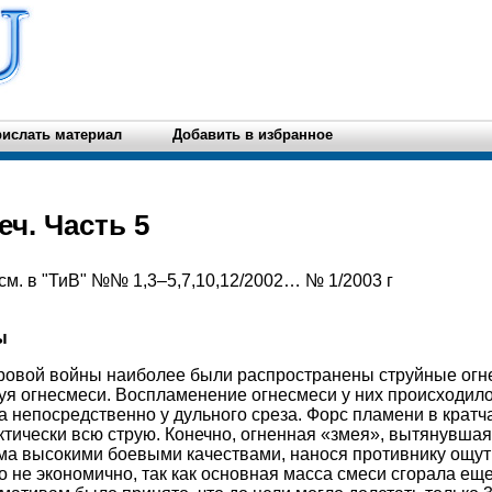
ислать материал
Добавить в избранное
ч. Часть 5
м. в "ТиВ" №№ 1,3–5,7,10,12/2002… № 1/2003 г
ы
ровой войны наиболее были распространены струйные огне
руя огнесмеси. Воспламенение огнесмеси у них происходил
а непосредственно у дульного среза. Форс пламени в кратч
тически всю струю. Конечно, огненная «змея», вытянувшая
ьма высокими боевыми качествами, нанося противнику ощу
 не экономично, так как основная масса смеси сгорала еще