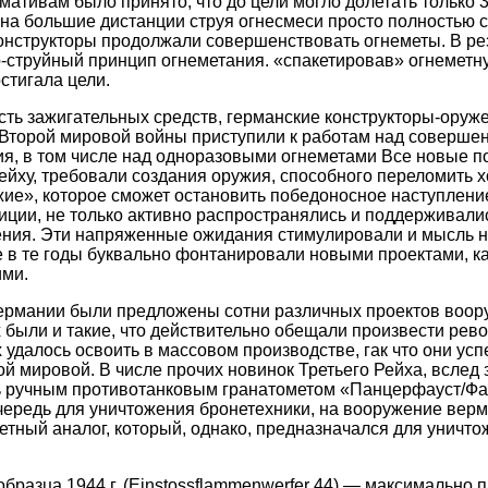
мативам было принято, что до цели могло долетать только 
на большие дистанции струя огнесмеси просто полностью сг
онструкторы продолжали совершенствовать огнеметы. В ре
-струйный принцип огнеметания. «спакетировав» огнеметну
стигала цели.
ть зажигательных средств, германские конструкторы-оруж
 Второй мировой войны приступили к работам над соверше
я, в том числе над одноразовыми огнеметами Все новые п
йху, требовали создания оружия, способного переломить 
ие», которое сможет остановить победоносное наступлени
иции, не только активно распространялись и поддерживали
ления. Эти напряженные ожидания стимулировали и мысль 
е в те годы буквально фонтанировали новыми проектами, ка
ми.
рмании были предложены сотни различных проектов воор
х были и такие, что действительно обещали произвести ре
 удалось освоить в массовом производстве, гак что они усп
ой мировой. В числе прочих новинок Третьего Рейха, вслед
 ручным противотанковым гранатометом «Панцерфауст/Фа
ередь для уничтожения бронетехники, на вооружение верма
етный аналог, который, однако, предназначался для уничт
бразца 1944 г. (Einstossflammenwerfer 44) — максимально п