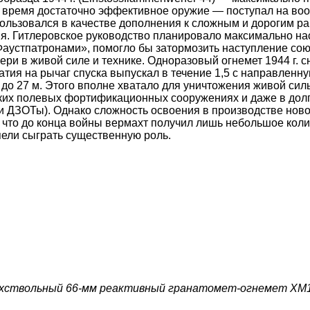
е время достаточно эффективное оружие — поступал на во
ользовался в качестве дополнения к сложным и дорогим р
я. Гитлеровское руководство планировало максимально на
 «Фаустпатронами», помогло бы затормозить наступление сою
ри в живой силе и технике. Одноразовый огнемет 1944 г. 
атия на рычаг спуска выпускал в течение 1,5 с направленн
до 27 м. Этого вполне хватало для уничтожения живой сил
егких полевых фортификационных сооружениях и даже в до
и ДЗОТы). Однако сложность освоения в производстве ново
, что до конца войны вермахт получил лишь небольшое кол
спели сыграть существенную роль.
хствольный 66-мм реактивный гранатомет-огнемет ХМ