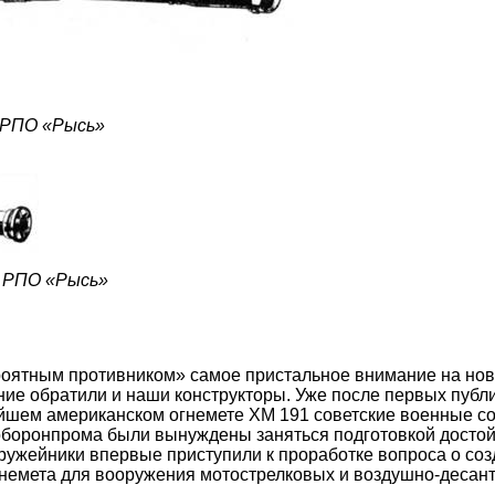
 РПО «Рысь»
 РПО «Рысь»
роятным противником» самое пристальное внимание на нов
е обратили и наши конструкторы. Уже после первых публи
йшем американском огнемете ХМ 191 советские военные со
боронпрома были вынуждены заняться подготовкой достойн
 оружейники впервые приступили к проработке вопроса о со
гнемета для вооружения мотострелковых и воздушно-десант