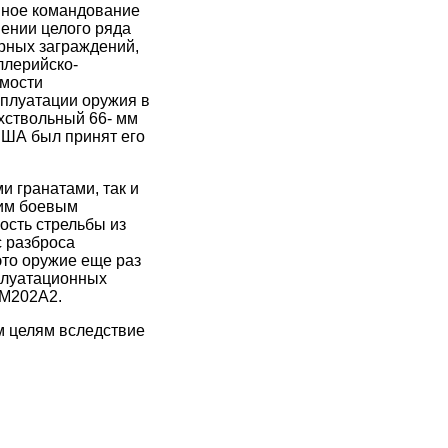
нное командование
ении целого ряда
рных заграждений,
ллерийско-
имости
сплуатации оружия в
хствольный 66- мм
США был принят его
и гранатами, так и
им боевым
ость стрельбы из
с разброса
это оружие еще раз
плуатационных
 М202А2.
м целям вследствие