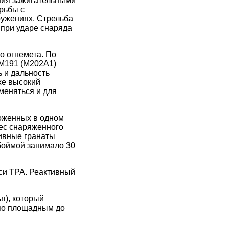
ния зажигательными
рьбы с
ужениях. Стрельба
 при ударе снаряда
о огнемета. По
М191 (М202А1)
 и дальность
же высокий
меняться и для
ложенных в одном
вес снаряженного
тивные гранаты
обоймой занимало 30
си ТРА. Реактивный
я), который
 по площадным до