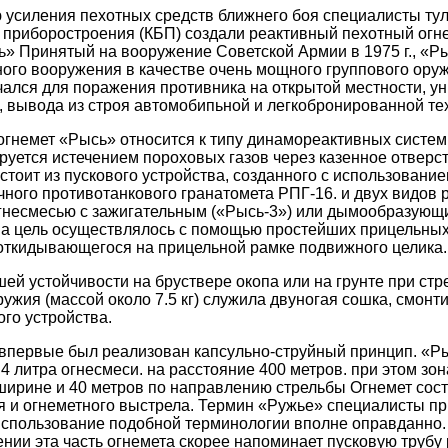
ью усиления пехотных средств ближнего боя специалисты тул
 приборостроения (КБП) создали реактивный пехотный огн
 Принятый на вооружение Советской Армии в 1975 г., «Ры
ного вооружения в качестве очень мощного группового ору
ался для поражения противника на открытой местности, у
, вывода из строя автомобипьной и легкобронированной те
гнемет «Рысь» относится к типу динамореактивных систем,
руется истечением пороховых газов через казенное отверст
стоит из пускового устройства, созданного с использовани
чного противотанкового гранатомета РПГ-16. и двух видов 
гнесмесью с зажигательным («Рысь-3») или дымообразующи
на цель осуществлялось с помощью простейших прицельных
откидывающегося на прицельной рамке подвижного целика.
ей устойчивости на бруствере окопа или на грунте при стре
ружия (массой около 7.5 кг) служила двуногая сошка, смонт
ого устройства.
впервые был реализован капсульно-струйный принцип. «Ры
4 литра огнесмеси. на расстояние 400 метров. при этом зо
 ширине и 40 метров по направлению стрельбы Огнемет сост
я и огнеметного выстрела. Термин «Ружье» специалисты п
Использование подобной терминологии вполне оправданно.
нии эта часть огнемета скорее напоминает пусковую трубу 