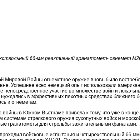
хствольный 66-мм реактивный гранатомет- огнемет М2
ой Мировой Войны огнеметное оружие вновь было востребо
вне. Успешнее всех немецкий опыт использовали американ
мое непосредственное участие во множестве войн и локаль
 нуждались в эффективных пехотных средствах ближнего б
сь и огнеметам.
 войны в Южном Вьетнаме привела к тому, что уже в конце 1
м системам стрелкового оружия сухопутных войск и морск
ные гранатометы для стрельбы зажигательными фанатами.
 проходил войсковые испытания и четырехствольный 66-м