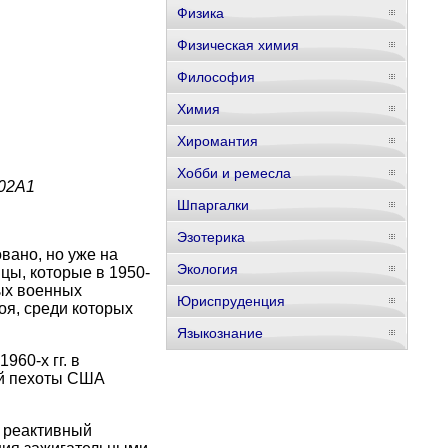
Физика
Физическая химия
Философия
Химия
Хиромантия
Хобби и ремесла
02А1
Шпаргалки
Эзотерика
вано, но уже на
Экология
цы, которые в 1950-
ных военных
Юриспруденция
оя, среди которых
Языкознание
960-х гг. в
ой пехоты США
м реактивный