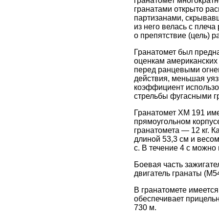
гранатомет многократ
гранатами открыто рас
партизанами, скрывав
из него велась с плеч
о препятствие (цель) 
Гранатомет был предн
оценкам американских
перед ранцевыми огнем
действия, меньшая уяз
коэффициент использов
стрельбы фугасными 
Гранатомет ХМ 191 име
прямоугольном корпусе
гранатомета — 12 кг. 
длиной 53,3 см и весо
с. В течение 4 с можно
Боевая часть зажигат
двигатель гранаты (М54
В гранатомете имеется
обеспечивает прицельн
730 м.