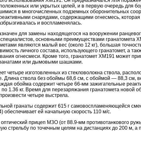
ного использования ХМ191. Он предназначался лпя пораже
положенных или укрытых целей, и в первую очередь для бо
шимися в многочисленных подземных оборонительных соор
а реактивными снарядами, содержащими огнесмесь, которая
разбрызгивалась и воспламенялась.
азначен для замены находящегося на вооружении ранцевог
 специалистов, основными преимуществами гранатомета Х
етами являются малый вес (около 12 кг), большая точность
вимость личного состава, использующего гранатомет, а так
ания огнесмеси. Кроме того, гранатомет ХМ191 может при
гранатами или дымовыми шашками.
ет четыре изготовленных из стекловолокна ствола, распо
. Длина ствола без обоймы 68,6 см, с обоймой — 88,3 см, 
Каждая обойма содержит четыре 66-мм зажигательные реак
м по 1.36 кг. Время для перезаряжания гранатомета новой 
 произвести четыре выстрела.
ельной гранаты содержит 615 г самовоспламеняющейся сме
) обеспечивает ей начапьную скорость 110 м/с.
 оптический прицеп МЗО (от 88.9-мм противотанкового ружь
ую стрельбу по точечным целям на дистанциях до 200 м, а