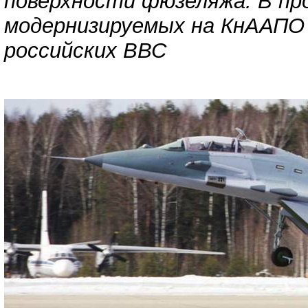
поверхности фюзеляжа. В пр
модернизируемых на КнААПО 
российских ВВС