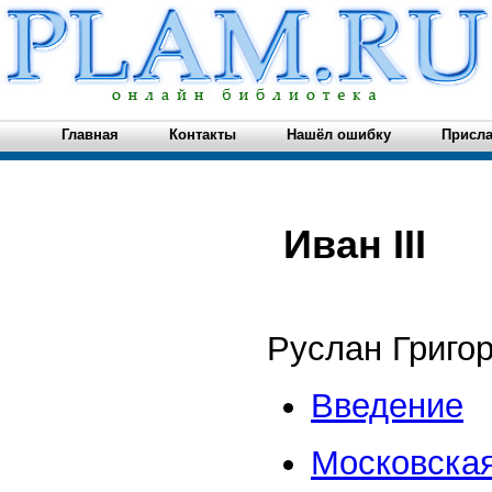
Главная
Контакты
Нашёл ошибку
Присла
Иван III
Руслан Григо
Введение
Московская