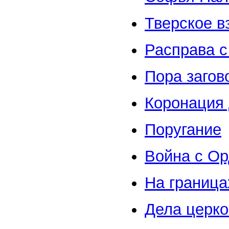
Тверское в
Расправа с
Пора загов
Коронация 
Поругание
Война с О
На граница
Дела церк