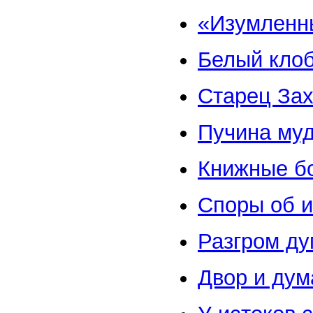
«Изумленн
Белый клоб
Старец За
Пучина му
Книжные бо
Споры об и
Разгром д
Двор и дум