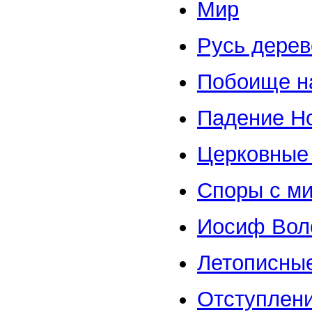
Мир
Русь дерев
Побоище н
Падение Но
Церковные
Споры с м
Иосиф Вол
Летописные
Отступлен