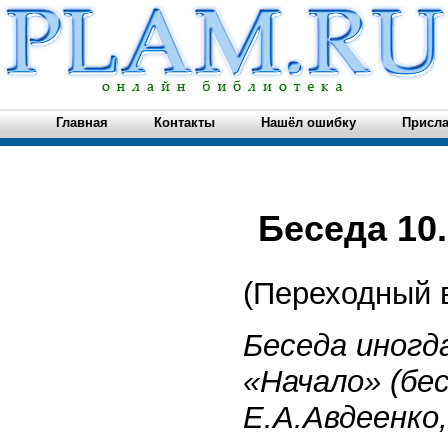
Главная
Контакты
Нашёл ошибку
Присла
Беседа 10
(Переходный 
Беседа иногд
«Начало» (бе
Е.А.Авдеенко