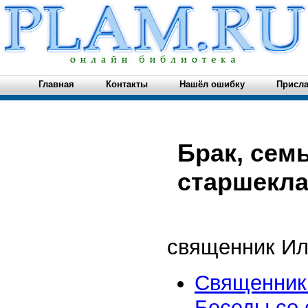
Главная
Контакты
Нашёл ошибку
Присла
Брак, семь
старшекл
cвященник Ил
Священник 
Беседы со