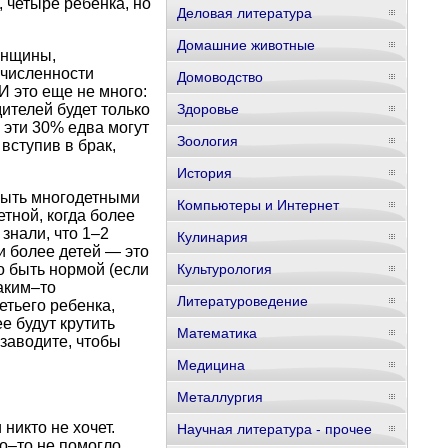
, четыре ребенка, но
Деловая литература
Домашние животные
енщины,
 численности
Домоводство
И это еще не много:
ителей будет только
Здоровье
 эти 30% едва могут
Зоология
 вступив в брак,
История
 быть многодетными
Компьютеры и Интернет
тной, когда более
знали, что 1–2
Кулинария
 и более детей — это
о быть нормой (если
Культурология
каким–то
Литературоведение
етьего ребенка,
е будут крутить
Математика
 заводите, чтобы
Медицина
Металлургия
никто не хочет.
Научная литература - прочее
о–то не помогло.