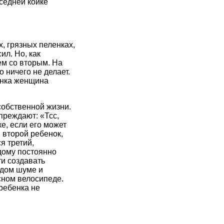
седней койке
, грязных пеленках,
ил. Но, как
ем со вторым. На
 ничего не делает.
енка женщина
собственной жизни.
преждают: «Тсс,
е, если его может
 второй ребенок,
я третий,
дому постоянно
и создавать
ждом шуме и
есном велосипеде.
ребенка не