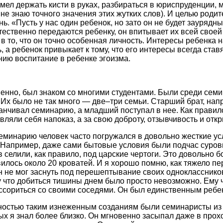
умел держать кисти в руках, разбираться в юриспруденции,
 не знаю точного значения этих жутких слов). И целью роди
ь. «Пусть у нас один ребенок, но зато он не будет заурядн
ественно передаются ребенку, он впитывает их всей своей
в то, что он точно особенная личность. Интересы ребенка 
а ребенок привыкает к тому, что его интересы всегда ставя
нию воспитание в ребенке эгоизма.
венно, был знаком со многими студентами. Были среди семи
 Их было не так много — две–три семьи. Старший брат, нап
анчивал семинарию, а младший поступал в нее. Как правило
вляли себя напоказ, а за свою доброту, отзывчивость и откр
еминарию человек часто погружался в довольно жесткие ус
Например, даже сами бытовые условия были подчас суров
 селили, как правило, под царские чертоги. Это довольно 
вилось около 20 кроватей. И я хорошо помню, как тяжело п
он не мог заснуть под перешептывание своих однокласснико
у что добиться тишины днем было просто невозможно. Ему 
ссориться со своими соседями. Он был единственным ребен
остью таким изнеженным созданиям были семинаристы из
ых я знал более близко. Он мгновенно засыпал даже в прох