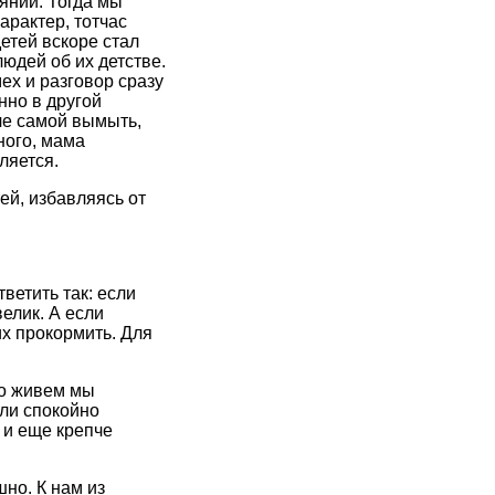
оянии. Тогда мы
характер, тотчас
етей вскоре стал
юдей об их детстве.
мех и разговор сразу
нно в другой
че самой вымыть,
ного, мама
ляется.
ей, избавляясь от
ветить так: если
велик. А если
 их прокормить. Для
но живем мы
ли спокойно
, и еще крепче
но. К нам из