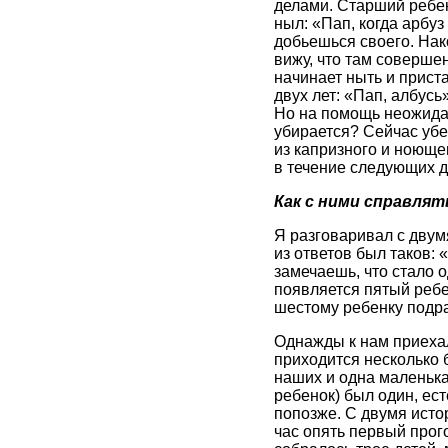
делами. Старший ребен
ныл: «Пап, когда арбуз
добьешься своего. Нак
вижу, что там соверше
начинает ныть и приста
двух лет: «Пап, албусь
Но на помощь неожидан
убирается? Сейчас убер
из капризного и ноюще
в течение следующих д
Как с ними справлят
Я разговаривал с двум
из ответов был таков: 
замечаешь, что стало 
появляется пятый ребен
шестому ребенку подра
Однажды к нам приехал
приходится несколько 
наших и одна маленька
ребенок) был один, ест
попозже. С двумя истор
час опять первый прог