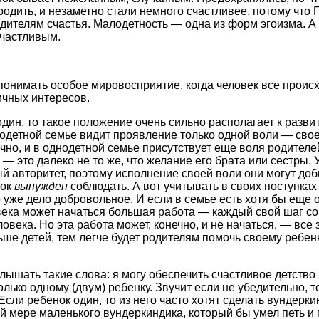
одить, и незаметно стали немного счастливее, потому что 
дителям счастья. Малодетность — одна из форм эгоизма. А
счастливым.
понимать особое мировосприятие, когда человек все прои
ичных интересов.
один, то такое положение очень сильно располагает к разви
нодетной семье видит проявление только одной воли — свое
чно, и в однодетной семье присутствует еще воля родителе
— это далеко не то же, что желание его брата или сестры. 
й авторитет, поэтому исполнение своей воли они могут доб
нок
вынужден
соблюдать. А вот учитывать в своих поступка
 уже дело добровольное. И если в семье есть хотя бы еще о
ека может начаться большая работа — каждый свой шаг со
овека. Но эта работа может, конечно, и не начаться, — все 
ьше детей, тем легче будет родителям помочь своему ребен
лышать такие слова: я могу обеспечить счастливое детство
только одному (двум) ребенку. Звучит если не убедительно, т
Если ребенок один, то из него часто хотят сделать вундерки
й мере маленького вундеркиндика, который бы умел петь и п