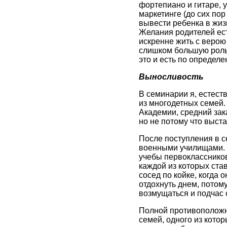
фортепиано и гитаре, 
маркетинге (до сих пор
вывести ребенка в жизн
Желания родителей ест
искренне жить с верою 
слишком большую роль, 
это и есть по определе
Выносливость
В семинарии я, естест
из многодетных семей.
Академии, средний зак
но не потому что выста
После поступления в с
военными училищами. 
учебы первоклассников
каждой из которых ста
сосед по койке, когда 
отдохнуть днем, потом
возмущаться и подчас 
Полной противоположн
семей, одного из котор