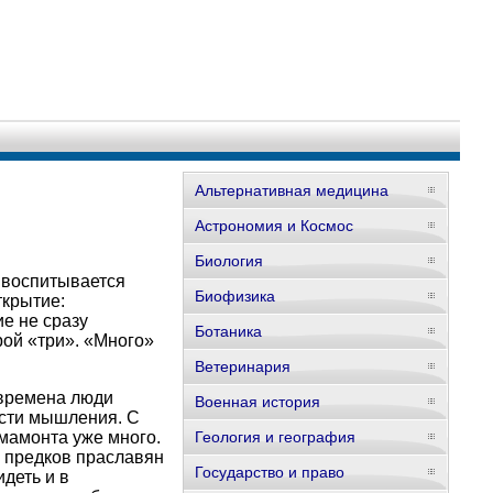
Альтернативная медицина
Астрономия и Космос
Биология
х воспитывается
Биофизика
ткрытие:
ие не сразу
Ботаника
рой «три». «Много»
Ветеринария
 времена люди
Военная история
ности мышления. С
мамонта уже много.
Геология и география
х предков праславян
Государство и право
деть и в