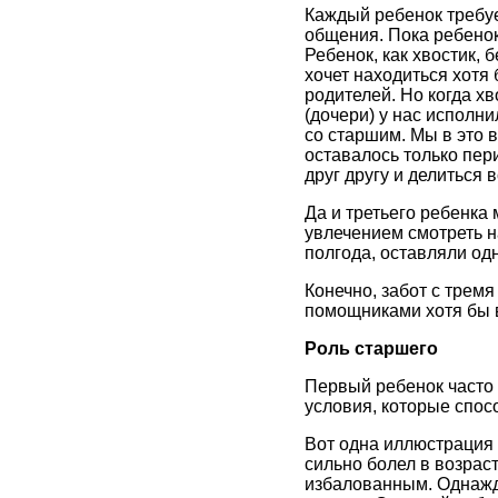
Каждый ребенок требует
общения. Пока ребенок
Ребенок, как хвостик, б
хочет находиться хотя 
родителей. Но когда хв
(дочери) у нас исполни
со старшим. Мы в это в
оставалось только пер
друг другу и делиться 
Да и третьего ребенка 
увлечением смотреть н
полгода, оставляли од
Конечно, забот с тремя
помощниками хотя бы в
Роль старшего
Первый ребенок часто 
условия, которые спос
Вот одна иллюстрация 
сильно болел в возраст
избалованным. Однажды