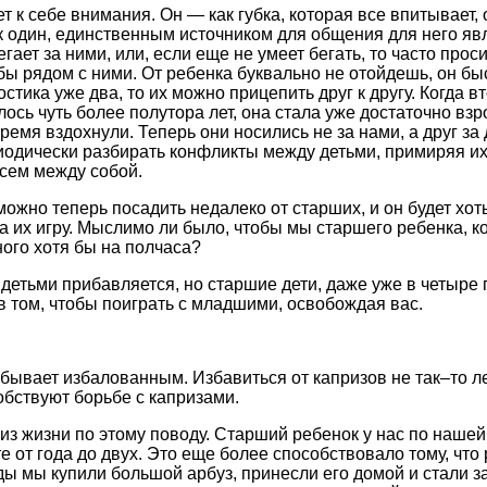
 к себе внимания. Он — как губка, которая все впитывает, 
 один, единственным источником для общения для него яв
егает за ними, или, если еще не умеет бегать, то часто прос
бы рядом с ними. От ребенка буквально не отойдешь, он бы
остика уже два, то их можно прицепить друг к другу. Когда 
лось чуть более полутора лет, она стала уже достаточно взр
ремя вздохнули. Теперь они носились не за нами, а друг за
иодически разбирать конфликты между детьми, примиряя их
всем между собой.
можно теперь посадить недалеко от старших, и он будет хот
а их игру. Мыслимо ли было, чтобы мы старшего ребенка, к
ного хотя бы на полчаса?
 детьми прибавляется, но старшие дети, даже уже в четыре 
 том, чтобы поиграть с младшими, освобождая вас.
бывает избалованным. Избавиться от капризов не так–то ле
обствуют борьбе с капризами.
из жизни по этому поводу. Старший ребенок у нас по наше
е от года до двух. Это еще более способствовало тому, что
 мы купили большой арбуз, принесли его домой и стали з