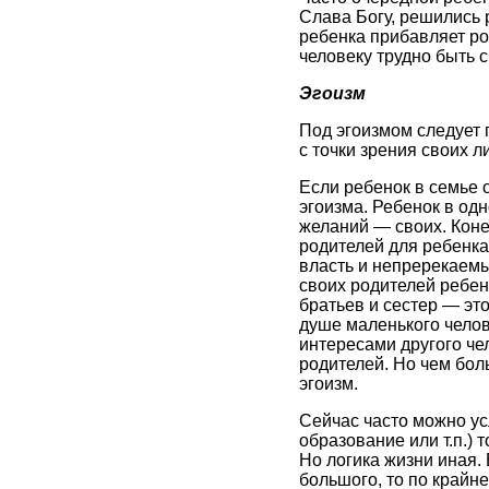
Слава Богу, решились р
ребенка прибавляет ро
человеку трудно быть 
Эгоизм
Под эгоизмом следует 
с точки зрения своих л
Если ребенок в семье 
эгоизма. Ребенок в од
желаний — своих. Коне
родителей для ребенка 
власть и непререкаемы
своих родителей ребе
братьев и сестер — это
душе маленького челов
интересами другого чел
родителей. Но чем бол
эгоизм.
Сейчас часто можно ус
образование или т.п.) 
Но логика жизни иная. 
большого, то по крайне