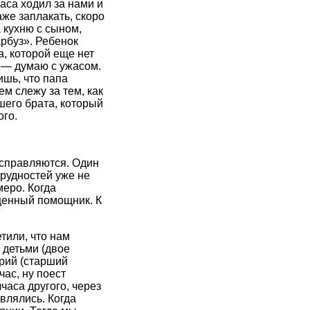
аса ходил за нами и
аже заплакать, скоро
 кухню с сыном,
арбуз». Ребенок
а, которой еще нет
, — думаю с ужасом.
ишь, что папа
м слежу за тем, как
шего брата, который
го.
 справляются. Один
трудностей уже не
меро. Когда
оценный помощник. К
тили, что нам
 детьми (двое
орий (старший
час, ну поест
часа другого, через
влялись. Когда