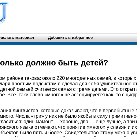
ислать материал
Добавить в избранное
колько должно быть детей?
ом районе такова: около 220 многодетных семей, в которы
одаря простым подсчетам я сделал для себя удивительное о
детной семьей считается семья с тремя детьми. Это открыт
ве. Все–таки слово «много» не ассоциируется как–то с циф
вания лингвистов, которые доказывают, что в первобытные
, много. Числа «три» у них не было якобы в силу примитив
гласиться: один мамонт — хорошо, два — еще лучше, а три 
янского языка отмечают, что понятие «много» у славян и и
объектов было пять и более. Свидетельство этому можно уви