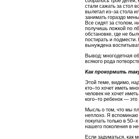
собралось трое детей, 
стали сажать за стол в
вылетал из–за стола ил
занимать гораздо мень
Все сидят за столом, н
получишь ложкой по лбу
обстановке, где не бы
постирать и подмести. 
вынуждена воспитывать
Вывод: многодетная об
всякого рода потворст
Как прокормить так
Этой теме, видимо, над
кто–то хочет иметь мно
человек не хочет иметь 
кого–то ребенок — это 
Мысль о том, что мы п
неплохо. Я вспоминаю 
покупать только в 50–х
нашего поколения в не
Если задуматься, как м