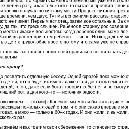
мы поняли, что кормить каждого отдельно мы уже не в сост
сех детей сразу, и как только кто–то пытался проявить свои 
и крепко получал по мягкому месту. Процесс питания трех д
ше времени, чем двух. Тут мы вспомнили рассказы старых л
икто не пикнет. Первым ест отец, затем все остальные. За с
, да так, что треск слышен. Ребенок в старину рос соверше
ло места никаким вольностям. Когда ребенок один, маме лег
Какой вырастет при этом ребенок, — ясно. Но когда детей м
 в детях трудолюбие просто потому, что сама уже не справ
становка заставляет родителей правильно воспитывать дет
ва детям.
ую ораву?
о посвятить отдельную беседу. Одной фразой пока можно от
го детей, то он будет их иметь, даже если достаток семьи не
детей, то он, даже если богат, говорит себе: нет, я не смогу
лишний рот, а для кого–то — источник радости.
лохо живем — это миф. Конечно, мы могли бы жить лучше, 
рассказы пожилых людей о том, что они сахар впервые мог
 годах, а мясо — только в 60–х годах. И они жили, и выжили
сколько раз.
ы живём и как тратим свои сбережения, то становится страш