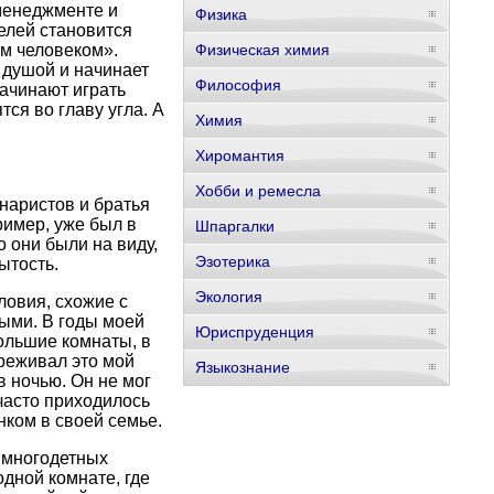
 менеджменте и
Физика
телей становится
ым человеком».
Физическая химия
 душой и начинает
Философия
начинают играть
тся во главу угла. А
Химия
Хиромантия
Хобби и ремесла
наристов и братья
ример, уже был в
Шпаргалки
 они были на виду,
Эзотерика
ытость.
Экология
ловия, схожие с
ыми. В годы моей
Юриспруденция
большие комнаты, в
ереживал это мой
Языкознание
в ночью. Он не мог
часто приходилось
ком в своей семье.
 многодетных
одной комнате, где