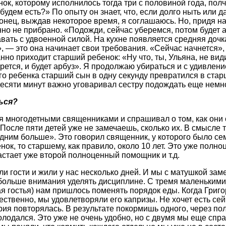
ок, которому исполнилось тогда три с половиной года, полч
 будем есть?» По опыту он знает, что, если долго ныть или д
онец, выждав некоторое время, я соглашаюсь. Но, придя на
нно не прибрано. «Подожди, сейчас уберемся, потом будет 
вать с удвоенной силой. На кухне появляется средняя дочк
», — это она начинает свои требования. «Сейчас начнется»
но приходит старший ребенок: «Ну что, ты, Ульяна, не вид
ется, и будет арбуз». Я продолжаю убираться и с удивление
го ребенка старший сын в одну секунду превратился в стар
есяти минут важно уговаривал сестру подождать еще немно
ься?
я многодетными священниками и спрашивал о том, как они
«После пяти детей уже не замечаешь, сколько их. В смысле 
одним больше». Это говорил священник, у которого было се
ок, то старшему, как правило, около 10 лет. Это уже полн
стает уже второй полноценный помощник и т.д.
и гости и жили у нас несколько дней. И мы с матушкой заме
больше внимания уделять дисциплине. С тремя маленькими
я гостья) нам пришлось поменять порядок еды. Когда Григ
ественно, мы удовлетворяли его капризы. Не хочет есть сей
ия повторялась. В результате покормишь одного, через пол
олодался. Это уже не очень удобно, но с двумя мы еще спра