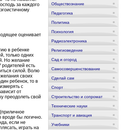
Обществознание
Господь за каждого
 эгоистичному
Педагогика
Политика
Психология
сходящее оценивает
Радиоэлектроника
тию в ребенке
Религиоведение
й, только одних
Сад и огород
й. Но желание
У родителей есть
Самосовершенствование
иться силой. Волю
х желания своих
Сделай сам
дин ребенок, то в
измерять с
Спорт
зависит от
ку преодолеть свой
Строительство и сопромат
Технические науки
 (приличное
Транспорт и авиация
о вроде бы логично.
нда, если не
Учебники
лясать, играть на