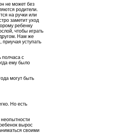
он не может без
ляются родители.
ится на ручки или
стро заметит уход
второму ребенку
ослой, чтобы играть
 другом. Нам же
, приучая уступать
ь полчаса с
огда ему было
года могут быть
гко. Но есть
й неопытности
 ребенок вырос
аниматься своими