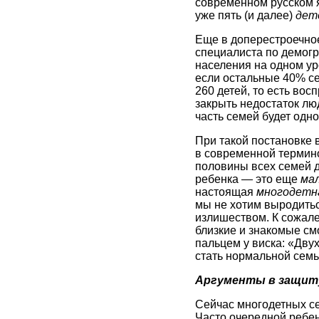
современном русском я
уже пять (и далее)
дет
Еще в доперестроечно
специалиста по демогр
населения на одном уро
если остальные 40% сем
260 детей, то есть вос
закрыть недостаток люд
часть семей будет одно
При такой постановке 
в современной термино
половины всех семей д
ребенка — это еще
ма
настоящая
многодетн
мы не хотим выродиться
излишеством. К сожале
близкие и знакомые смо
пальцем у виска: «Двух
стать нормальной семь
Аргументы в защит
Сейчас многодетных се
Часто очередной ребен