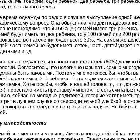
зыке. Мы говорим: один ребенок, два
ребенка,
три ребенка
ей,
то есть много
детей.
е время однажды по радио я слушал выступление одной ж
афическому вопросу. Она объясняла, что для поддержания
вне необходимо, чтобы 60% (!!!) семей имело три ребенка. 
ей будут иметь по два ребенка, то у 100 семей или 200 род
производство населения будет всего 30%. На самом же деле,
ей: часть семей не будет иметь детей, часть детей умрет, не
детными и т.д.
вопроса получается, что большинство семей (60%) должно
логии. Согласитесь, что нелогично называть семью многоде
олжны быть таковыми. Поэтому мне хотелось бы, чтобы вы 
лодетная
семья, 3–4 ребенка — это
нормальная
семья, а 5
ая
семья. Хотелось бы, чтобы в вашей голове то, что должн
), перестало иметь приставку «много», то есть считаться 
нию, сейчас на молодых родителей, которые хотят иметь тр
трят в лучшем случае со снисходительной улыбкой, а скоре
 прокормить не могут, а еще третьего заводят». Не бойтесь,
ей.
у многодетности
мей все меньше и меньше. Иметь много детей сейчас почти 
ок бывает нежеланным, случайным. Предохранялись, но чт