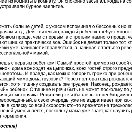
ие из комнаты в комнату. Он спокойно засыпал, когда на со
устраивали бурное чаепитие.
жать больше детей, с ужасом вспоминая о бессонных ночах
рачам и т.д. Действительно, каждый ребенок требует много с
бенком проще, чем с первым, а с третьим намного проще, ч
т шишки практически все. Ошибок не делает только тот, кто
бки уже начинают исправляться, а начиная с третьего реб
ессиональной» мамой.
ешь с первым ребенком! Самый простой пример из своей 
нок, дома все ходят на цыпочках, всех гостей строго преду
 шепотом». И правда, как можно говорить громко при ребенк
ающий мимо дома грузовик? Через полтора года рождается
тся, хотя тишину создавать рке труднее. Наконец, рождаетс
й» ребенок. О тишине и речи быть не может, поскольку по 
мящих моторчика. Родители рке избавлены от необходимост
оворожденный, в свою очередь, уже не вздрагивает при ка
ли в коляску со всей скорости кто–то врежется на трехкол
ночей уменьшается, поскольку мама уже знает, как научить 
я кормления.
востик)