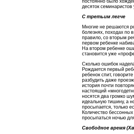
постоянно было хожден
десяток семинаристов 
С
третьим легче
Многие не решаются ро
болезнях, походах по в
правило, со вторым ре
первом ребенке набиваю
На втором ребенке оши
становится уже «проф
Сколько ошибок надела
Рождается первый ребе
ребенок спит, говорите
разбудить даже проезж
история почти повторяе
настоящий «многодетны
носятся два громко шу
идеальную тишину, а н
просыпается, только ес
Количество бессонных 
просыпаться ночью дл
Свободное время (Х