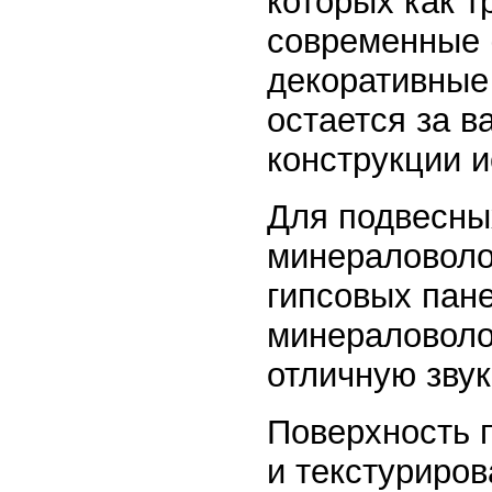
которых как т
современные 
декоративные 
остается за в
конструкции и
Для подвесны
минераловоло
гипсовых пан
минераловоло
отличную зву
Поверхность 
и текстуриров