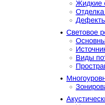
Жидкие 
Отделка
Дефекты
Световое р
Основны
Источник
Виды по
Простра
Многоуровн
Зониров
Акустическ