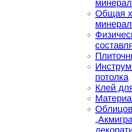
минерал
Общая х
минерал
Физичес
составл
Плиточн
Инструм
потолка
Клей дл
Матери
Облицов
„Акмигра
декорат