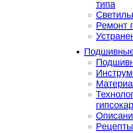
типа
Светиль
Ремонт 
Устране
Подшивные
Подшивн
Инструм
Матери
Техноло
гипсока
Описани
Рецепты