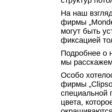
структур пото
На наш взгляд
фирмы „Monde
могут быть ус
фиксацией тол
Подробнее о 
мы расскажем
Особо хотело
фирмы „Clipso
специальной 
цвета, которо
окрашиваются