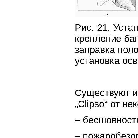
Рис. 21. Уста
крепление баг
заправка полот
установка ос
Существуют и
„Clipso“ от н
– бесшовность
– пожаробезо