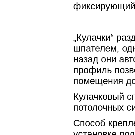
фиксирующий к
„Кулачки“ раз
шпателем, од
назад они ав
профиль позв
помещения до
Кулачковый с
потолочных сис
Способ крепл
установке пол