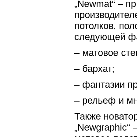
„Newmat“ – п
производител
потолков, по
следующей ф
– матовое сте
– бархат;
– фантазии п
– рельеф и мн
Также новатор
„Newgraphic“ 