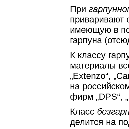
При
гарпунно
приваривают о
имеющую в по
гарпуна (отсю
К классу гарп
материалы все
„Extenzo“, „Сa
на российско
фирм „DPS“, „
Класс
безгар
делится на по