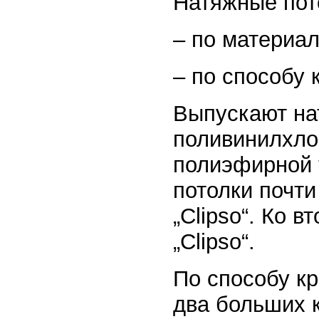
Натяжные пот
– по материал
– по способу 
Выпускают на
поливинилхло
полиэфирной 
потолки почти
„Clipso“. Ко 
„Clipso“.
По способу к
два больших к