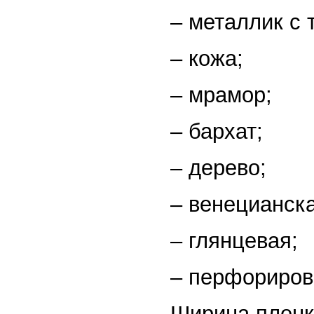
– металлик с 
– кожа;
– мрамор;
– бархат;
– дерево;
– венецианска
– глянцевая;
– перфориров
Ширина пленки