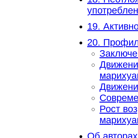
употребле
19. Активн
20. Профил
Заключен
Движени
марихуа
Движени
Совреме
Рост во
марихуа
Об авторах