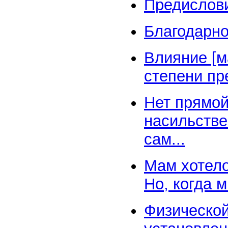
Предислови
Благодарно
Влияние [м
степени пр
Нет прямо
насильстве
сам...
Мам хотело
Но, когда 
Физической