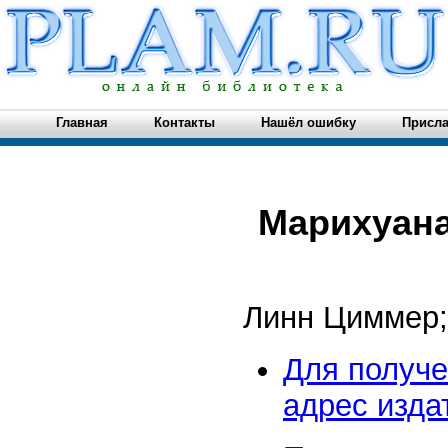
Главная
Контакты
Нашёл ошибку
Присла
Марихуан
Линн Циммер;
Для получе
адрес издат