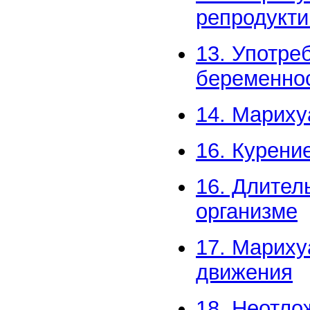
репродукт
13. Употре
беременно
14. Мариху
16. Курени
16. Длител
организме
17. Мариху
движения
18. Неотло