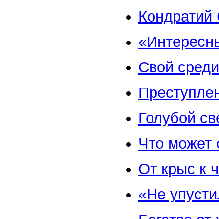
Кондратий 
«Интересн
Свой среди
Преступлен
Голубой св
Что может 
От крыс к 
«Не упуст