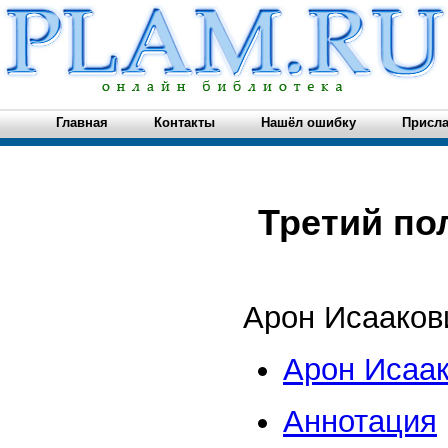
Главная
Контакты
Нашёл ошибку
Присла
Третий по
Арон Исааков
Арон Исаак
Аннотация