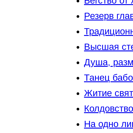
Бегство от
Резерв гла
Традицион
Высшая ст
Душа, разм
Танец бабо
Житие свя
Колдовство
На одно ли