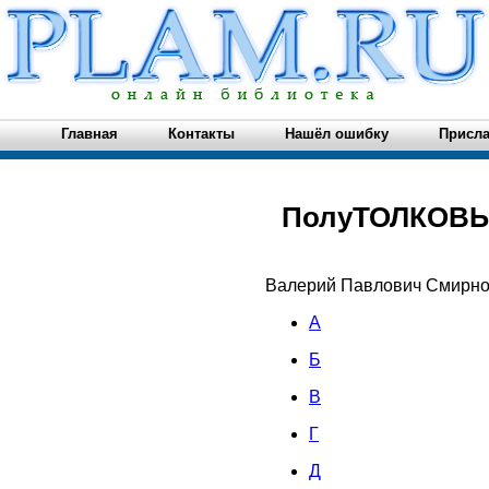
Главная
Контакты
Нашёл ошибку
Присла
ПолуТОЛКОВЫЙ
Валерий Павлович Смирно
A
Б
В
Г
Д