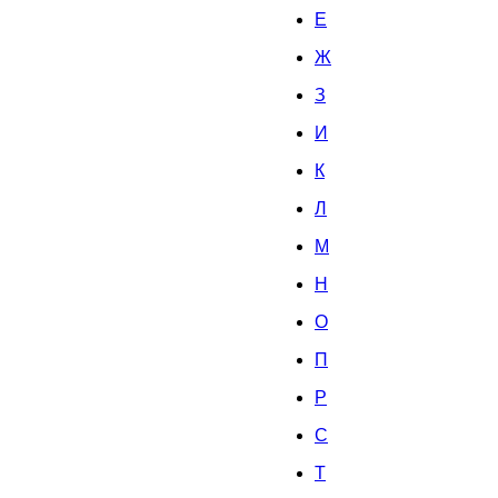
Е
Ж
З
И
К
Л
M
H
О
П
Р
С
Т