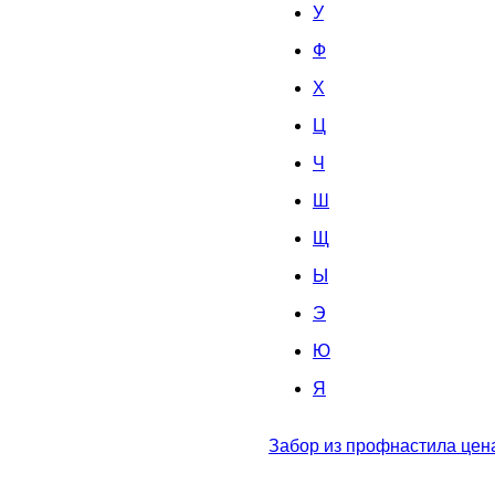
У
Ф
X
Ц
Ч
Ш
Щ
Ы
Э
Ю
Я
Забор из профнастила цена