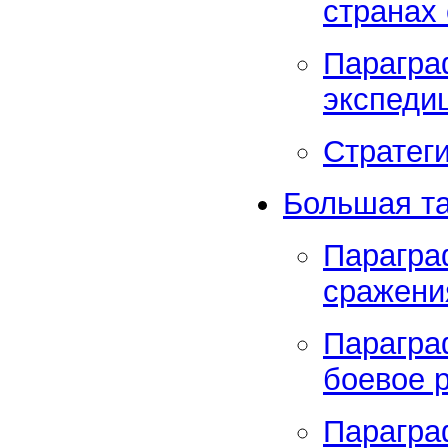
странах 
Парагра
экспеди
Стратег
Большая та
Парагра
сражени
Парагра
боевое 
Парагра