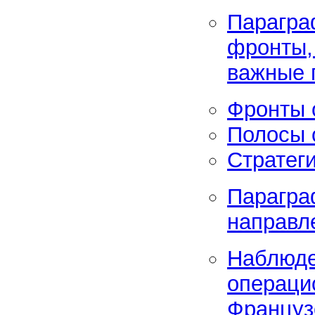
Парагра
фронты,
важные 
Фронты 
Полосы 
Стратег
Парагра
направл
Наблюде
операци
Француз