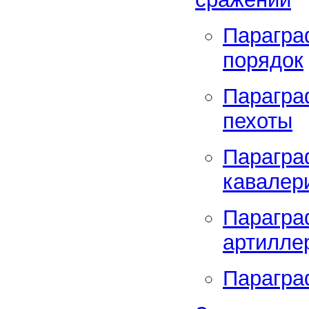
Парагра
порядок
Парагра
пехоты
Парагра
кавалер
Парагра
артилле
Парагра