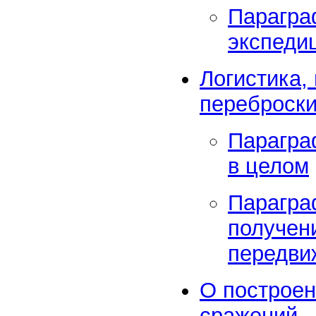
Парагра
экспеди
Логистика,
переброск
Парагра
в целом
Парагра
получен
передви
О построен
сражений