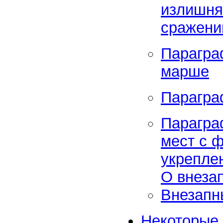
излишня
сражени
Парагра
марше
Парагра
Парагра
мест с 
укрепле
О внеза
Внезапн
Некоторые 