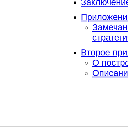
Заключени
Приложение
Замечан
стратеги
Второе при
О постр
Описани