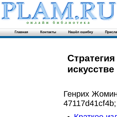
Главная
Контакты
Нашёл ошибку
Присла
Стратегия
искусстве
Генрих Жоми
47117d41cf4b
;
Краткое из