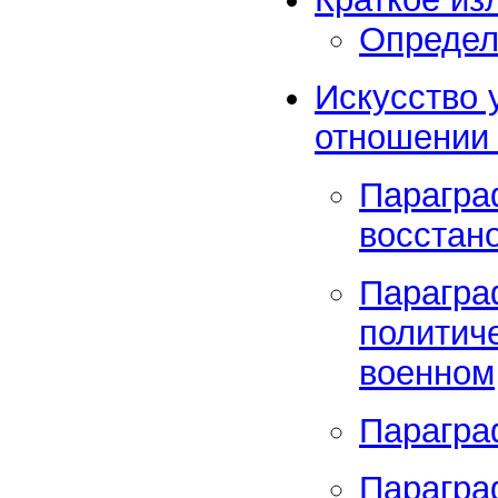
Определ
Искусство 
отношении 
Парагра
восстан
Парагра
политич
военном
Парагра
Парагра