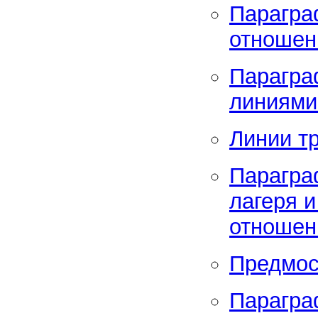
Парагра
отношен
Парагра
линиями
Линии т
Парагра
лагеря 
отношени
Предмос
Парагра