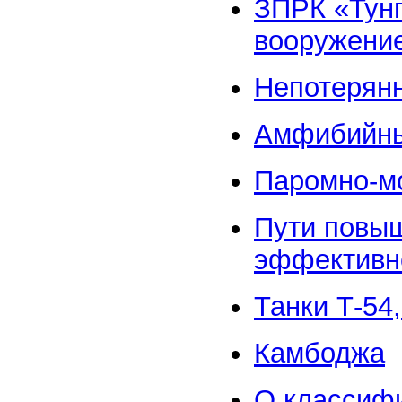
ЗПРК «Тунг
вооружени
Непотерян
Амфибийны
Паромно-м
Пути повыш
эффективно
Танки Т-54,
Камбоджа
О классифи