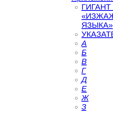
ГИГАНТ
«ИЗЖАЖ
ЯЗЫКА»
УКАЗАТ
А
Б
В
Г
Д
Е
Ж
З