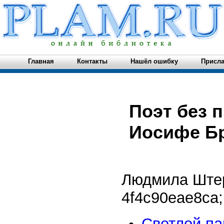
Главная
Контакты
Нашёл ошибку
Присла
Поэт без 
Иосифе Б
Людмила Шт
4f4c90eae8ca
;
Светлой па