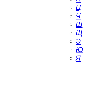
Ц
Ч
Ш
Щ
Э
Ю
Я