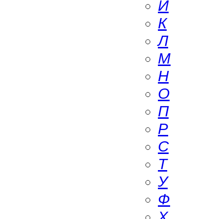
И
К
Л
М
Н
О
П
Р
С
Т
У
Ф
Х