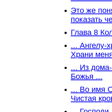
Это же пон
показать че
Глава 8 Ко
... Ангелу
Храни меня
... Из дома
Божья ...
... Во имя
Чистая кров
... Господ