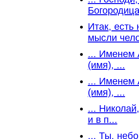
Богородица.
Итак, есть
мысли чело
... Именем 
(имя), ...
... Именем
(имя), ...
... Никола
и в п...
... Ты, неб