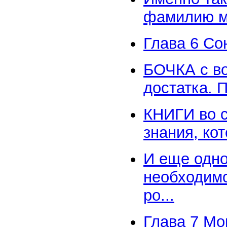
фамилию мо
Глава 6 Со
БОЧКА с во
достатка. 
КНИГИ во с
знания, ко
И еще одно
необходимо
ро...
Глава 7 Мо