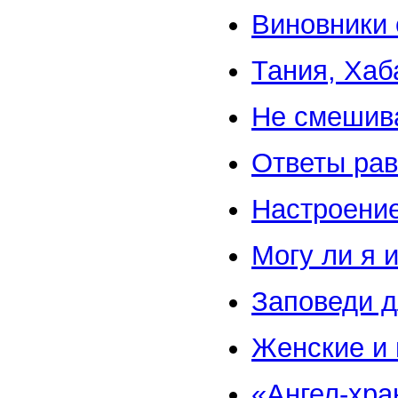
Виновники 
Тания, Хаб
Не смешив
Ответы рав
Настроен
Могу ли я 
Заповеди 
Женские и
«Ангел-хра