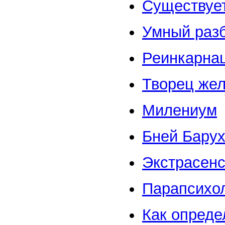
Существует
Умный разб
Реинкарна
Творец жел
Милениум
Бней Барух
Экстрасен
Парапсихол
Как опреде