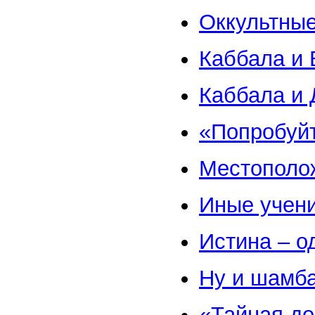
Оккультные
Каббала и 
Каббала и 
«Попробуйт
Местополо
Иные учен
Истина – о
Ну и шамба
«Тайная до