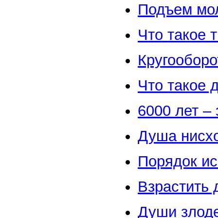
Подъем мол
Что такое 
Кругооборо
Что такое 
6000 лет – 
Душа нисхо
Порядок и
Взрастить 
Души злод