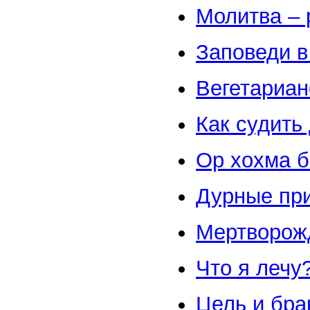
Молитва – 
Заповеди в
Вегетариан
Как судить 
Ор хохма б
Дурные пр
Мертворож
Что я лечу
Цель и бра