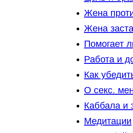
Жена прот
Жена заста
Помогает л
Работа и д
Как убедит
О секс. ме
Каббала и 
Медитации