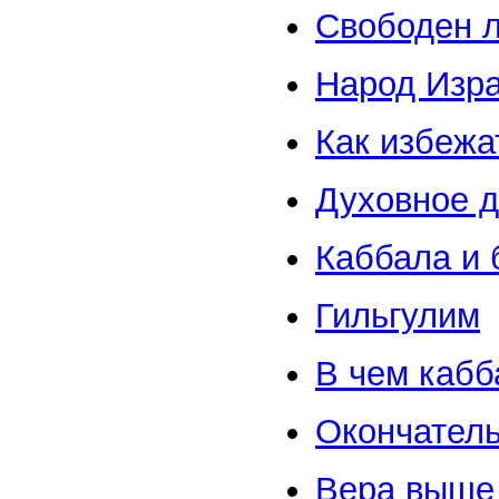
Свободен л
Народ Изра
Как избежа
Духовное д
Каббала и 
Гильгулим
В чем кабб
Окончател
Вера выше 