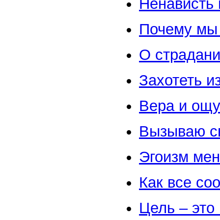
Ненависть
Почему мы
О страдан
Захотеть и
Вера и ощ
Вызываю св
Эгоизм ме
Как все со
Цель – это